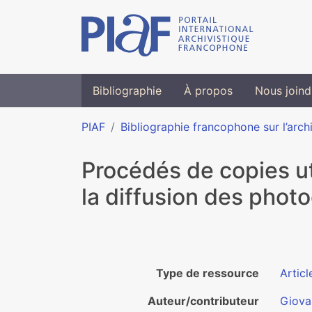
Bibliographie
À propos
Nous joind
PIAF
Bibliographie francophone sur l’arch
Procédés de copies ut
la diffusion des pho
Type de ressource
Articl
Auteur/contributeur
Giova