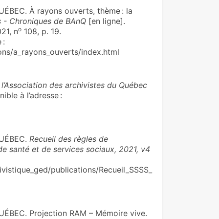
EC. À rayons ouverts, thème : la
s - Chroniques de BAnQ
[en ligne].
o
21, n
108, p. 19.
 :
ons/a_rayons_ouverts/index.html
l’Association des archivistes du Québec
ible à l’adresse :
QUÉBEC.
Recueil des règles de
 santé et de services sociaux, 2021, v4
vistique_ged/publications/Recueil_SSSS_
BEC. Projection RAM – Mémoire vive.