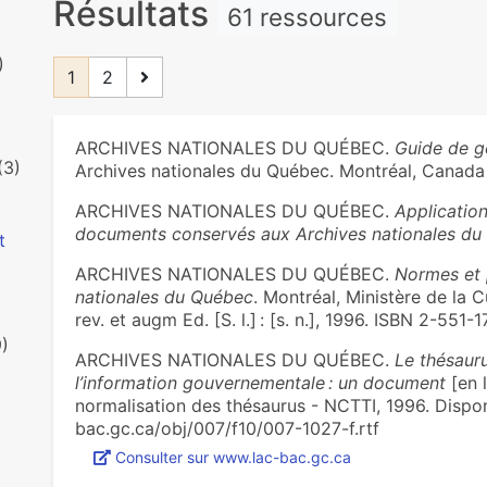
Résultats
61 ressources
)
1
2
ARCHIVES NATIONALES DU QUÉBEC.
Guide de g
(3)
Archives nationales du Québec. Montréal, Canada 
ARCHIVES NATIONALES DU QUÉBEC.
Application
documents conservés aux Archives nationales d
t
ARCHIVES NATIONALES DU QUÉBEC.
Normes et 
nationales du Québec
. Montréal, Ministère de la 
rev. et augm Ed. [S. l.] : [s. n.], 1996. ISBN 2-551-
9)
ARCHIVES NATIONALES DU QUÉBEC.
Le thésaur
l’information gouvernementale : un document
[en l
normalisation des thésaurus - NCTTI, 1996. Disponi
bac.gc.ca/obj/007/f10/007-1027-f.rtf
Consulter sur www.lac-bac.gc.ca