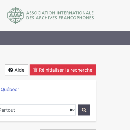
Aide
Réinitialiser la recherche
u Québec"
ercher dans...