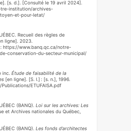
e]. [s. d.]. [Consulté le 19 avril 2024].
tre-institution/archives-
itoyen-et-pour-letat/
BEC. Recueil des règles de
n ligne]. 2023.
e : https://www.banq.qc.ca/notre-
s-de-conservation-du-secteur-municipal/
 inc.
Étude de faisabilité de la
es
[en ligne]. [S. l.] : [s. n.], 1996.
ca/Publications/ETUFAISA.pdf
UÉBEC (BANQ).
Loi sur les archives: Les
ue et Archives nationales du Québec,
UÉBEC (BANQ).
Les fonds d’architectes