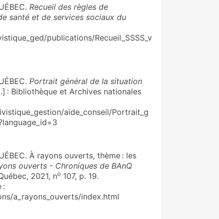
QUÉBEC.
Recueil des règles de
e santé et de services sociaux du
istique_ged/publications/Recueil_SSSS_v
QUÉBEC.
Portrait général de la situation
l.] : Bibliothèque et Archives nationales
istique_gestion/aide_conseil/Portrait_g
f?language_id=3
EC. À rayons ouverts, thème : les
yons ouverts - Chroniques de BAnQ
o
 Québec, 2021, n
107, p. 19.
 :
ons/a_rayons_ouverts/index.html