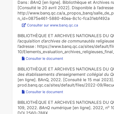
Dans :
BAnQ
[en ligne]. Bibliothèque et Archives 
[Consulté le 20 avril 2022]. Disponible à l’adresse 
http://www.banq.qc.ca/a_propos_banq/salle_de_pr
n_id=0875e461-5880-40ea-8c1c-fca31ebf492a
Consulter sur www.banq.qc.ca
BIBLIOTHÈQUE ET ARCHIVES NATIONALES DU 
l’acquisition d’archives de communautés religieus
l’adresse : https://www.banq.qc.ca/sites/default/f
10/Elements_evaluation_archives_religieuses_fina
Consulter le document
BIBLIOTHÈQUE ET ARCHIVES NATIONALES DU 
des établissements d’enseignement collégial du Q
[en ligne]. BAnQ, 2022. [Consulté le 15 mai 2023]. 
prod.banq.qc.ca/sites/default/files/2022-09/Recu
Consulter le document
BIBLIOTHÈQUE ET ARCHIVES NATIONALES DU QUÉ
o
109, 2022.
BAnQ numérique
[en ligne]. 2022, n
10
DOI 2560-788X