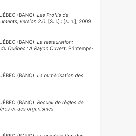
UÉBEC (BANQ).
Les Profils de
uments, version 2.0
. [S. l.] : [s. n.], 2009
UÉBEC (BANQ).
La restauration:
s du Québec : À Rayon Ouvert
. Printemps-
UÉBEC (BANQ).
La numérisation des
UÉBEC (BANQ).
Recueil de règles de
ères et des organismes
UÉBEC (BANQ).
La numérisation des