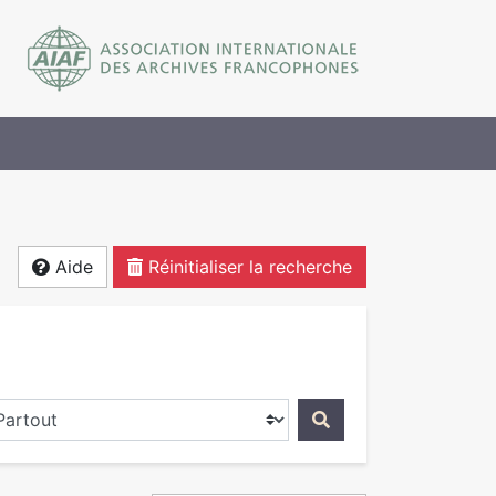
Aide
Réinitialiser la recherche
ercher dans...