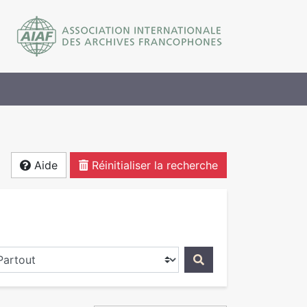
Aide
Réinitialiser la recherche
ercher dans...