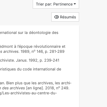
Trier par: Pertinence
Résumés
national sur la déontologie des
èdmont à l’époque révolutionnaire et
o
s archives
. 1989, n
146, p. 281‑289
chiviste.
Janus
. 1992, p. 239‑241
ristiques du code international de
Bien plus que les archi­ves, les archi­
o
e des archives
[en ligne]. 2018, n
249.
rg/Les-archivistes-au-centre-du-