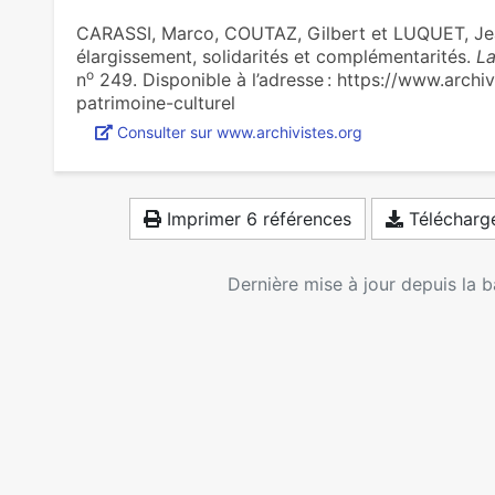
CARASSI, Marco, COUTAZ, Gilbert et LUQUET, Jean
élargissement, soli­da­ri­tés et com­plé­men­ta­ri­tés.
La
o
n
249. Disponible à l’adresse : https://www.archi
patrimoine-culturel
Consulter sur www.archivistes.org
Imprimer 6 références
Télécharge
Dernière mise à jour depuis la