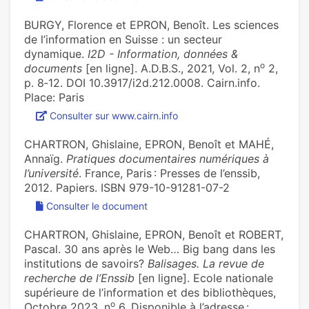
BURGY, Florence et EPRON, Benoît. Les sciences
de l’information en Suisse : un secteur
dynamique.
I2D - Information, données &
o
documents
[en ligne]. A.D.B.S., 2021, Vol. 2, n
2,
p. 8‑12. DOI 10.3917/i2d.212.0008. Cairn.info.
Place: Paris
Consulter sur www.cairn.info
CHARTRON, Ghislaine, EPRON, Benoît et MAHÉ,
Annaïg.
Pratiques documentaires numériques à
l’université
. France, Paris : Presses de l’enssib,
2012. Papiers. ISBN 979-10-91281-07-2
Consulter le document
CHARTRON, Ghislaine, EPRON, Benoît et ROBERT,
Pascal. 30 ans après le Web… Big bang dans les
institutions de savoirs?
Balisages. La revue de
recherche de l’Enssib
[en ligne]. Ecole nationale
supérieure de l’information et des bibliothèques,
o
Octobre 2023, n
6. Disponible à l’adresse :