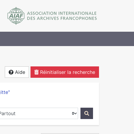
Aide
Réinitialiser la recherche
itte"
ercher dans...