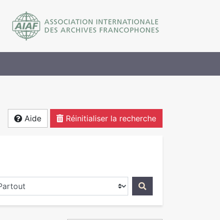
Aide
Réinitialiser la recherche
ercher dans...