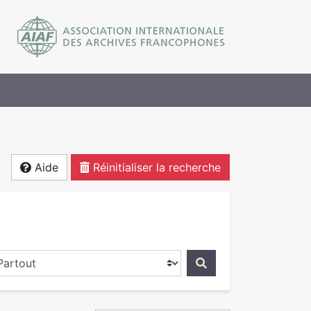
Aide
Réinitialiser la recherche
ercher dans...