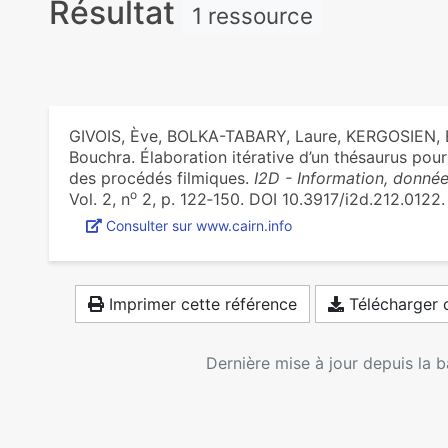
Résultat
1 ressource
GIVOIS, Ève, BOLKA-TABARY, Laure, KERGOSIEN, 
Bouchra. Élaboration itérative d’un thésaurus pou
des procédés filmiques.
I2D - Information, donné
o
Vol. 2, n
2, p. 122‑150. DOI 10.3917/i2d.212.0122. 
Consulter sur www.cairn.info
Imprimer cette référence
Télécharger c
Dernière mise à jour depuis la