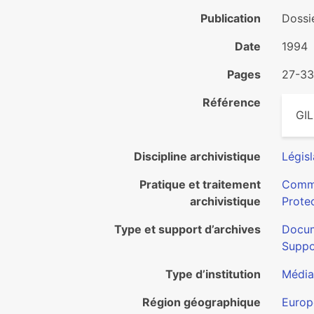
Publication
Dossie
Date
1994
Pages
27-33
Référence
GIL
Discipline archivistique
Législ
Pratique et traitement
Commu
archivistique
Protec
Type et support d’archives
Docum
Suppo
Type d’institution
Média
Région géographique
Europ