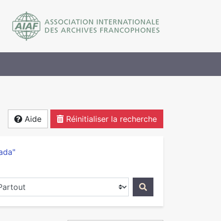
Aide
Réinitialiser la recherche
ada"
ercher dans...