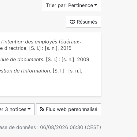
Trier par: Pertinence
Résumés
 l’intention des employés fédéraux :
e directrice. [S. l.] : [s. n.], 2015
 tenue de documents
. [S. l.] : [s. n.], 2009
estion de l’information
. [S. l.] : [s. n.],
r 3 notices
Flux web personnalisé
 base de données : 06/08/2026 06:30 (CEST)