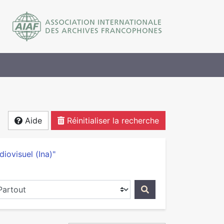
Aide
Réinitialiser la recherche
udiovisuel (Ina)"
ercher dans...