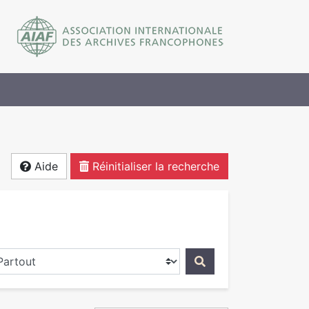
Aide
Réinitialiser la recherche
ercher dans...