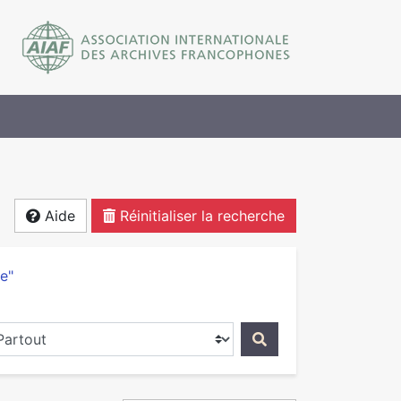
Aide
Réinitialiser la recherche
de"
ercher dans...