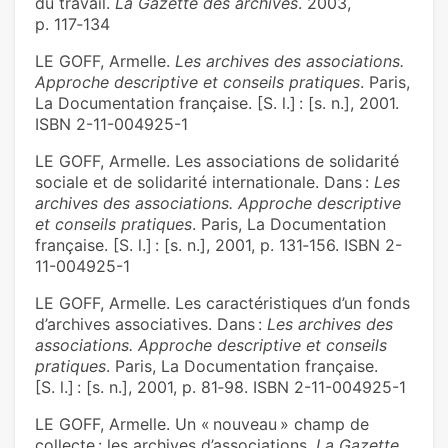
du travail.
La Gazette des archives
. 2003,
p. 117‑134
LE GOFF, Armelle.
Les archives des associations.
Approche descriptive et conseils pratiques
. Paris,
La Documentation française. [S. l.] : [s. n.], 2001.
ISBN 2-11-004925-1
LE GOFF, Armelle. Les associations de solidarité
sociale et de solidarité internationale. Dans :
Les
archives des associations. Approche descriptive
et conseils pratiques
. Paris, La Documentation
française. [S. l.] : [s. n.], 2001, p. 131‑156. ISBN 2-
11-004925-1
LE GOFF, Armelle. Les caractéristiques d’un fonds
d’archives associatives. Dans :
Les archives des
associations. Approche descriptive et conseils
pratiques
. Paris, La Documentation française.
[S. l.] : [s. n.], 2001, p. 81‑98. ISBN 2-11-004925-1
LE GOFF, Armelle. Un « nouveau » champ de
collecte : les archives d’associations.
La Gazette