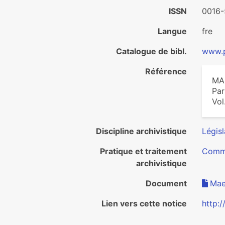
ISSN
0016
Langue
fre
Catalogue de bibl.
www.p
Référence
MAE
Par
Vol
Discipline archivistique
Législ
Pratique et traitement
Commu
archivistique
Document
Mae
Lien vers cette notice
http: