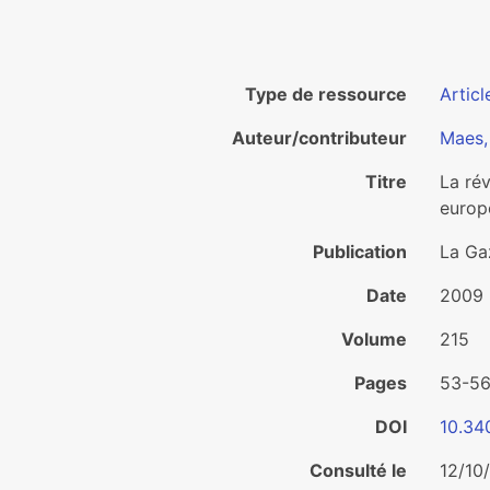
Type de ressource
Articl
Auteur/contributeur
Maes,
Titre
La ré
europ
Publication
La Ga
Date
2009
Volume
215
Pages
53-5
DOI
10.34
Consulté le
12/10