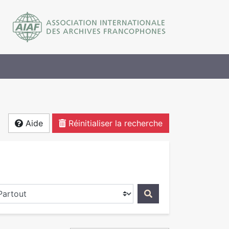
Aide
Réinitialiser la recherche
ercher dans...