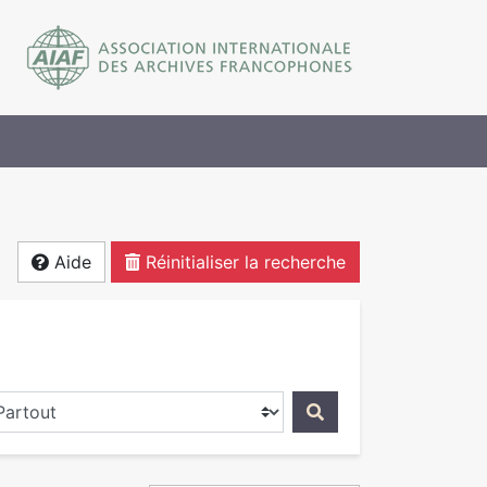
Aide
Réinitialiser la recherche
ercher dans...