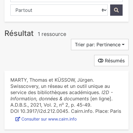
Chercher dans...
Résultat
1 ressource
Trier par: Pertinence
Résumés
MARTY, Thomas et KÜSSOW, Jürgen.
Swisscovery, un réseau et un outil unique au
service des bibliothèques académiques.
I2D -
Information, données & documents
[en ligne].
o
A.D.B.S., 2021, Vol. 2, n
2, p. 45‑49.
DOI 10.3917/i2d.212.0045. Cairn.info. Place: Paris
Consulter sur www.cairn.info