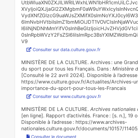
UtbWluaXN0ZXJlLWRlLWxhLWN1bHR1cmUiLCJvc
XVyIjoiQXJjaGl2ZXMgbmF0aW9uYWxlcyIsInNvc
VydXNfZGlzcG9uaWJsZXMifX0sImNoYXJ0cyI6W3
6ImNvbHVtbiIsImZ1bmMiOiJDT1VOVCIsInNjaWVu
I6IiNjNDNhMmYifV0sInhBeGlzIjoicHJvZHVjdGV1ci
0sInRpbWVzY2FsZSI6IiIsImRpc3BsYXlMZWdlb
V9
Consulter sur data.culture.gouv.fr
MINISTÈRE DE LA CULTURE. Archives : une Grande
du sport pour tous les Français. Dans :
Ministère d
[Consulté le 22 avril 2024]. Disponible à l’adresse 
https://www.culture.gouv.fr/Actualites/Archives-
importance-du-sport-pour-tous-les-Francais
Consulter sur www.culture.gouv.fr
MINISTÈRE DE LA CULTURE.
Archives nationales
[en ligne]. Rapport d’activités. France : [s. n.], 1
Disponible à l’adresse : https://www.archives-
nationales.culture.gouv.fr/documents/10157/1140
Consulter le document