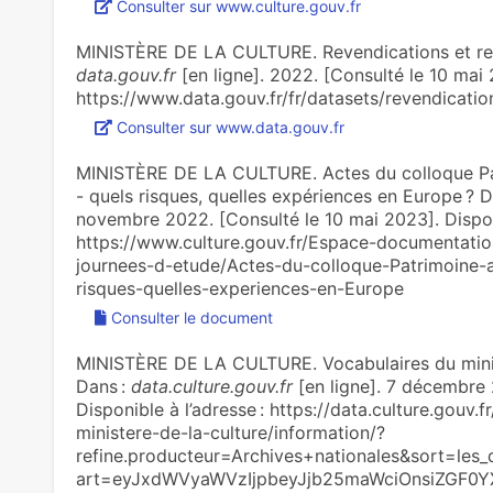
Consulter sur www.culture.gouv.fr
MINISTÈRE DE LA CULTURE. Revendications et resti
data.gouv.fr
[en ligne]. 2022. [Consulté le 10 mai 
https://www.data.gouv.fr/fr/datasets/revendicatio
Consulter sur www.data.gouv.fr
MINISTÈRE DE LA CULTURE. Actes du colloque Patr
- quels risques, quelles expériences en Europe ? 
novembre 2022. [Consulté le 10 mai 2023]. Disponi
https://www.culture.gouv.fr/Espace-documentati
journees-d-etude/Actes-du-colloque-Patrimoine-a
risques-quelles-experiences-en-Europe
Consulter le document
MINISTÈRE DE LA CULTURE. Vocabulaires du ministè
Dans :
data.culture.gouv.fr
[en ligne]. 7 décembre 
Disponible à l’adresse : https://data.culture.gouv.
ministere-de-la-culture/information/?
refine.producteur=Archives+nationales&sort=les_
art=eyJxdWVyaWVzIjpbeyJjb25maWciOnsiZGF0Y