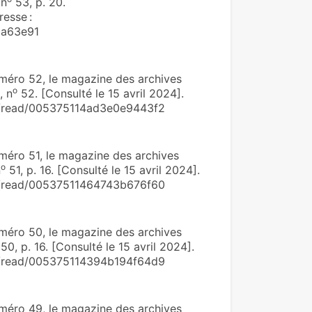
 n
53, p. 20.
resse :
ca63e91
éro 52, le magazine des archives
o
, n
52. [Consulté le 15 avril 2024].
om/read/005375114ad3e0e9443f2
éro 51, le magazine des archives
o
n
51, p. 16. [Consulté le 15 avril 2024].
om/read/00537511464743b676f60
éro 50, le magazine des archives
50, p. 16. [Consulté le 15 avril 2024].
om/read/005375114394b194f64d9
éro 49, le magazine des archives