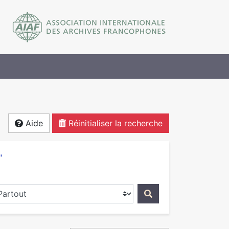
Aide
Réinitialiser la recherche
"
ercher dans...