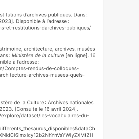
tutions d’archives publiques. Dans :
2023]. Disponible à l’adresse :
ns-et-restitutions-darchives-publiques/
imoine, architecture, archives, musées
Dans :
Ministère de la culture
[en ligne]. 16
ble à l’adresse :
on/Comptes-rendus-de-colloques-
rchitecture-archives-musees-quels-
re de la Culture : Archives nationales.
2023. [Consulté le 16 avril 2024].
fr/explore/dataset/les-vocabulaires-du-
differents_thesaurus_disponibles&dataCh
XNldCI6Imxlcy12b2NhYnVsYWlyZXMtZH