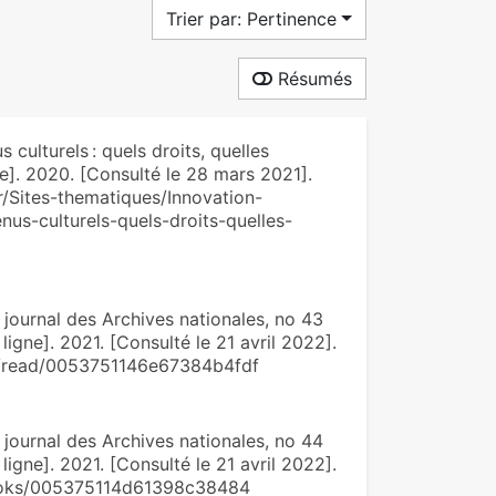
Trier par: Pertinence
Résumés
ulturels : quels droits, quelles
e]. 2020. [Consulté le 28 mars 2021].
fr/Sites-thematiques/Innovation-
us-culturels-quels-droits-quelles-
ournal des Archives nationales, no 43
ligne]. 2021. [Consulté le 21 avril 2022].
om/read/0053751146e67384b4fdf
ournal des Archives nationales, no 44
ligne]. 2021. [Consulté le 21 avril 2022].
m/books/005375114d61398c38484