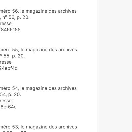
éro 56, le magazine des archives
o
, n
56, p. 20.
resse :
f8466155
éro 55, le magazine des archives
o
55, p. 20.
resse :
24ebf4d
éro 54, le magazine des archives
54, p. 20.
resse :
58ef64e
éro 53, le magazine des archives
o