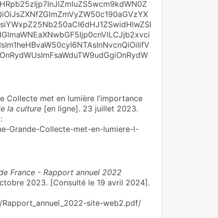
HRpb25zIjp7InJlZmluZS5wcm9kdWN0Z
nQiOiJsZXNfZGlmZmVyZW50c190aGVzYX
siYWxpZ25Nb250aCI6dHJ1ZSwidHlwZSI
dGlmaWNEaXNwbGF5Ijp0cnVlLCJjb2xvci
IsIm1heHBvaW50cyI6NTAsInNvcnQiOiIifV
mQiOnRydWUsImFsaWduTW9udGgiOnRydW
 Collecte met en lumière l’importance
e la culture
[en ligne]. 23 juillet 2023.
:
une-Grande-Collecte-met-en-lumiere-l-
 de France - Rapport annuel 2022
9 octobre 2023. [Consulté le 19 avril 2024].
5/Rapport_annuel_2022-site-web2.pdf/