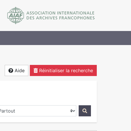
Aide
Réinitialiser la recherche
ercher dans...