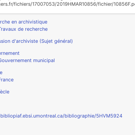
ers.fr/fichiers/17007053/2019HMAR10856/fichier/10856F.pd
rche en archivistique
Travaux de recherche
sion d'archiviste (Sujet général)
ernement
Gouvernement municipal
e
France
iècle
//bibliopiaf.ebsi.umontreal.ca/bibliographie/5HVM5924