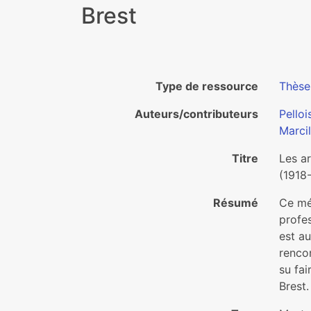
Brest
Type de ressource
Thèse
Auteurs/contributeurs
Pelloi
Marcil
Titre
Les a
(1918-
Résumé
Ce mé
profes
est au
rencon
su fai
Brest.