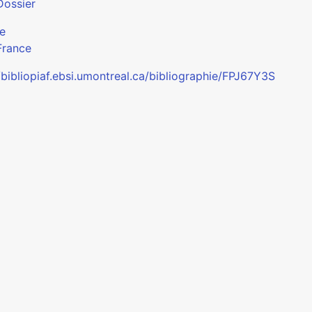
Dossier
e
France
/bibliopiaf.ebsi.umontreal.ca/bibliographie/FPJ67Y3S