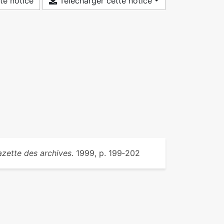
te notice
Télécharger cette notice
zette des archives
. 1999, p. 199‑202