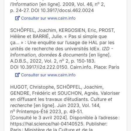
o
l’Information
[en ligne]. 2009, Vol. 46, n
2,
p. 24‑27. DOI 10.3917/docsi.462.0024
Consulter sur www.cairn.info
SCHÖPFEL, Joachim, KERGOSIEN, Eric, PROST,
Hélène et BARRIÉ, Julie. « Pas si simple que
ça… » : Une enquête sur l’usage de HAL par les
unités de recherche des universités IdEx.
I2D -
Information, données & documents
[en ligne].
o
A.D.B.S., 2022, Vol. 2, n
2, p. 150‑183.
DOI 10.3917/i2d.222.0150. Cairn.info. Place: Paris
Consulter sur www.cairn.info
HUGOT, Christophe, SCHÖPFEL, Joachim,
GENDRE, Frédéric et SOUCHON, Agnès. Valoriser
en diffusant les travaux d’étudiants.
Culture et
recherche
[en ligne]. Juin 2023, Vol. 144,
o
n
Printemps-Été 2023, p. 49‑51.
[Consulté le 3 avril 2024]. Disponible à l’adresse :
https://hal.science/hal-04140525. Publisher:
Paris : Ministère de la Culture et de la