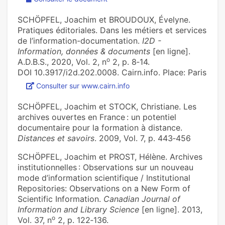
SCHÖPFEL, Joachim et BROUDOUX, Évelyne.
Pratiques éditoriales. Dans les métiers et services
de l’information-documentation.
I2D -
Information, données & documents
[en ligne].
o
A.D.B.S., 2020, Vol. 2, n
2, p. 8‑14.
DOI 10.3917/i2d.202.0008. Cairn.info. Place: Paris
Consulter sur www.cairn.info
SCHÖPFEL, Joachim et STOCK, Christiane. Les
archives ouvertes en France : un potentiel
documentaire pour la formation à distance.
Distances et savoirs
. 2009, Vol. 7, p. 443‑456
SCHÖPFEL, Joachim et PROST, Hélène. Archives
institutionnelles : Observations sur un nouveau
mode d’information scientifique / Institutional
Repositories: Observations on a New Form of
Scientific Information.
Canadian Journal of
Information and Library Science
[en ligne]. 2013,
o
Vol. 37, n
2, p. 122‑136.