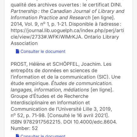
qualité des archives ouvertes : le certificat DINI.
Partnership : the Canadian Journal of Library and
Information Practice and Research
[en ligne].
o
2014, Vol. 9, n
1, p. 1‑21. Disponible à l’adresse :
https://journal.lib.uoguelph.ca/index.php/perj/arti
cle/view/2733#.WFKiWlMrKJA. Ontario Library
Association
Consulter le document
PROST, Hélène et SCHÖPFEL, Joachim. Les
entrepôts de données en sciences de
l’information et de la communication (SIC). Une
étude empirique.
Études de communication.
langages, information, médiations
[en ligne].
Groupe d’Études et de Recherche
Interdisciplinaire en Information et
Communication de l’Université Lille 3, 2019,
o
n
52, p. 71‑98. [Consulté le 16 avril 2021].
ISBN 9782917562215. DOI 10.4000/edc.8604.
Number: 52
Consulter le document