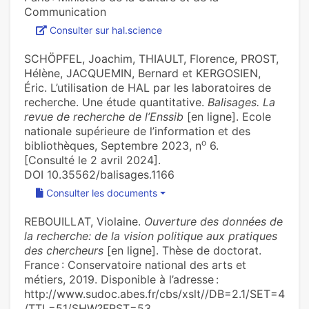
Communication
Consulter sur hal.science
SCHÖPFEL, Joachim, THIAULT, Florence, PROST,
Hélène, JACQUEMIN, Bernard et KERGOSIEN,
Éric. L’utilisation de HAL par les laboratoires de
recherche. Une étude quantitative.
Balisages. La
revue de recherche de l’Enssib
[en ligne]. Ecole
nationale supérieure de l’information et des
o
bibliothèques, Septembre 2023, n
6.
[Consulté le 2 avril 2024].
DOI 10.35562/balisages.1166
Consulter les documents
REBOUILLAT, Violaine.
Ouverture des données de
la recherche: de la vision politique aux pratiques
des chercheurs
[en ligne]. Thèse de doctorat.
France : Conservatoire national des arts et
métiers, 2019. Disponible à l’adresse :
http://www.sudoc.abes.fr/cbs/xslt//DB=2.1/SET=4
/TTL=51/SHW?FRST=53