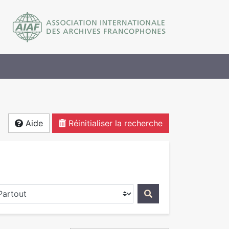
Aide
Réinitialiser la recherche
ercher dans...