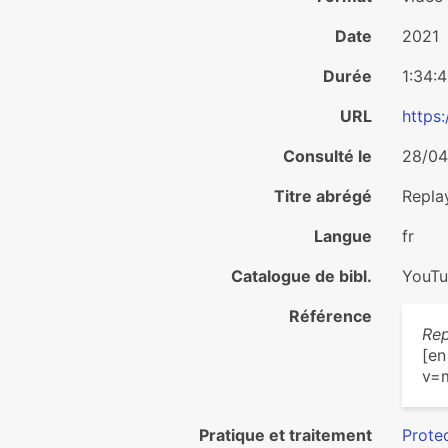
Date
2021
Durée
1:34:
URL
https
Consulté le
28/04
Titre abrégé
Repla
Langue
fr
Catalogue de bibl.
YouT
Référence
Rep
[en
v=m
Pratique et traitement
Protec