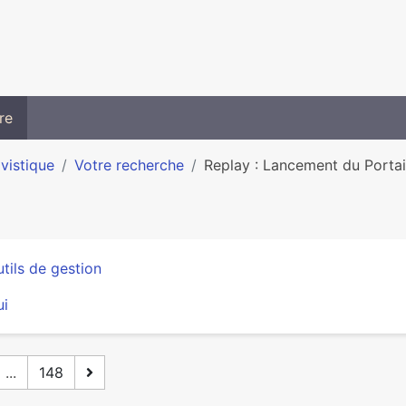
re
ivistique
Votre recherche
Replay : Lancement du Portail 
tils de gestion
ui
...
148