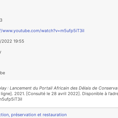
43
://www.youtube.com/watch?v=m5ufp5iT3iI
/2022 19:55
y
ube
lay : Lancement du Portail Africain des Délais de Conserv
 ligne]. 2021. [Consulté le 28 avril 2022]. Disponible à l’
5ufp5iT3iI
tion, préservation et restauration