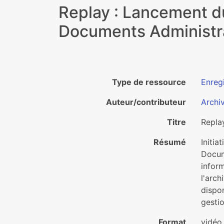
Replay : Lancement du
Documents Administra
Type de ressource
Enreg
Auteur/contributeur
Archi
Titre
Repla
Résumé
Initi
Docum
inform
l'arch
dispon
gestio
Format
vidéo