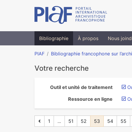
Bibliographie
À propos
Nous joind
PIAF
Bibliographie francophone sur l’arch
Votre recherche
Outil et unité de traitement
Ou
Ressource en ligne
O
1
...
51
52
53
54
55