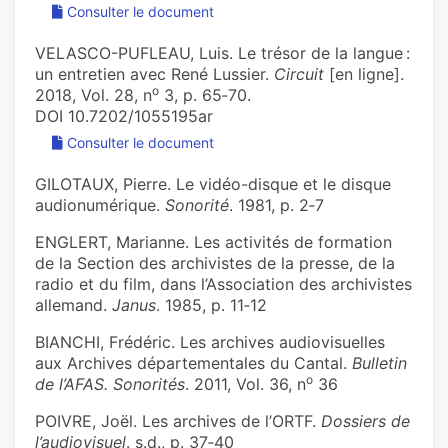
Consulter le document
VELASCO-PUFLEAU, Luis. Le trésor de la langue :
un entretien avec René Lussier.
Circuit
[en ligne].
o
2018, Vol. 28, n
3, p. 65‑70.
DOI 10.7202/1055195ar
Consulter le document
GILOTAUX, Pierre. Le vidéo-disque et le disque
audionumérique.
Sonorité
. 1981, p. 2‑7
ENGLERT, Marianne. Les activités de formation
de la Section des archivistes de la presse, de la
radio et du film, dans l’Association des archivistes
allemand.
Janus
. 1985, p. 11‑12
BIANCHI, Frédéric. Les archives audiovisuelles
aux Archives départementales du Cantal.
Bulletin
o
de l’AFAS. Sonorités
. 2011, Vol. 36, n
36
POIVRE, Joël. Les archives de l’ORTF.
Dossiers de
l’audiovisuel
. s.d., p. 37‑40