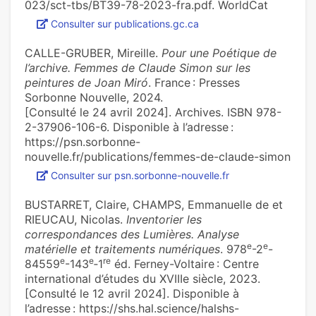
023/sct-tbs/BT39-78-2023-fra.pdf. WorldCat
Consulter sur publications.gc.ca
CALLE-GRUBER, Mireille.
Pour une Poétique de
l’archive. Femmes de Claude Simon sur les
peintures de Joan Miró
. France : Presses
Sorbonne Nouvelle, 2024.
[Consulté le 24 avril 2024]. Archives. ISBN 978-
2-37906-106-6. Disponible à l’adresse :
https://psn.sorbonne-
nouvelle.fr/publications/femmes-de-claude-simon
Consulter sur psn.sorbonne-nouvelle.fr
BUSTARRET, Claire, CHAMPS, Emmanuelle de et
RIEUCAU, Nicolas.
Inventorier les
correspondances des Lumières. Analyse
e
e
matérielle et traitements numériques
. 978
-2
-
e
e
r
e
84559
-143
‑1
éd. Ferney-Voltaire : Centre
international d’études du XVIIIe siècle, 2023.
[Consulté le 12 avril 2024]. Disponible à
l’adresse : https://shs.hal.science/halshs-