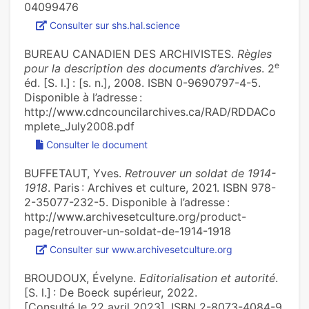
04099476
Consulter sur shs.hal.science
BUREAU CANADIEN DES ARCHIVISTES.
Règles
e
pour la description des documents d’archives
. 2
éd. [S. l.] : [s. n.], 2008. ISBN 0-9690797-4-5.
Disponible à l’adresse :
http://www.cdncouncilarchives.ca/RAD/RDDACo
mplete_July2008.pdf
Consulter le document
BUFFETAUT, Yves.
Retrouver un soldat de 1914-
1918
. Paris : Archives et culture, 2021. ISBN 978-
2-35077-232-5. Disponible à l’adresse :
http://www.archivesetculture.org/product-
page/retrouver-un-soldat-de-1914-1918
Consulter sur www.archivesetculture.org
BROUDOUX, Évelyne.
Editorialisation et autorité
.
[S. l.] : De Boeck supérieur, 2022.
[Consulté le 22 avril 2023]. ISBN 2-8073-4084-9.