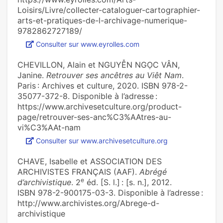
Loisirs/Livre/collecter-cataloguer-cartographier-
arts-et-pratiques-de-l-archivage-numerique-
9782862727189/
Consulter sur www.eyrolles.com
CHEVILLON, Alain et NGUYỄN NGỌC VÂN,
Janine.
Retrouver ses ancêtres au Viêt Nam
.
Paris : Archives et culture, 2020. ISBN 978-2-
35077-372-8. Disponible à l’adresse :
https://www.archivesetculture.org/product-
page/retrouver-ses-anc%C3%AAtres-au-
vi%C3%AAt-nam
Consulter sur www.archivesetculture.org
CHAVE, Isabelle et ASSOCIATION DES
ARCHIVISTES FRANÇAIS (AAF).
Abrégé
e
d’archivistique
. 2
éd. [S. l.] : [s. n.], 2012.
ISBN 978-2-900175-03-3. Disponible à l’adresse :
http://www.archivistes.org/Abrege-d-
archivistique