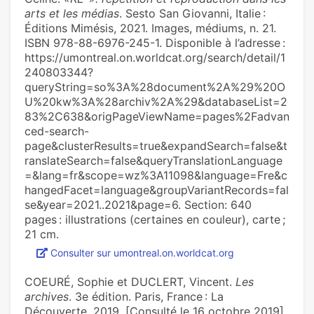
arts et les médias
. Sesto San Giovanni, Italie :
Éditions Mimésis, 2021. Images, médiums, n. 21.
ISBN 978-88-6976-245-1. Disponible à l’adresse :
https://umontreal.on.worldcat.org/search/detail/1
240803344?
queryString=so%3A%28document%2A%29%20O
U%20kw%3A%28archiv%2A%29&databaseList=2
83%2C638&origPageViewName=pages%2Fadvan
ced-search-
page&clusterResults=true&expandSearch=false&t
ranslateSearch=false&queryTranslationLanguage
=&lang=fr&scope=wz%3A11098&language=Fre&c
hangedFacet=language&groupVariantRecords=fal
se&year=2021..2021&page=6. Section: 640
pages : illustrations (certaines en couleur), carte ;
21 cm.
Consulter sur umontreal.on.worldcat.org
COEURÉ, Sophie et DUCLERT, Vincent.
Les
archives
. 3e édition. Paris, France : La
Découverte, 2019. [Consulté le 16 octobre 2019].