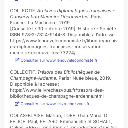
COLLECTIF.
Archives diplomatiques françaises -
Conservation Mémoire Découvertes
. Paris,
France : La Martinière, 2019.
[Consulté le 30 octobre 2019]. Histoire - Société.
ISBN 978-2-7324-9144-8. Disponible à l’adresse :
https://www.lenouveleconomiste.fr/librairie/archiv
es-diplomatiques-francaises-conservation-
memoire-decouvertes-73224/
Consulter sur www.lenouveleconomiste.fr
COLLECTIF.
Trésors des Bibliothèques de
Champagne-Ardenne
. Paris : Nuée bleue, 2019.
Disponible à l’adresse :
https://www.lelivrechezvous.fr/tresors-des-
bibliotheques-de-champagne-ardenne.html
Consulter sur www.lelivrechezvous.fr
COLAS-BLAISE, Marion, TORE, Gian Maria, DI
FELICE, Paul, PELARD, Emmanuelle et SCHALL,
Céline.
«RE-»: répétition et reproduction dans les