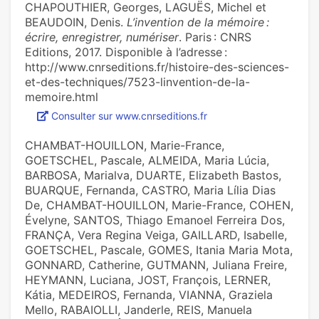
CHAPOUTHIER, Georges, LAGUËS, Michel et
BEAUDOIN, Denis.
L’invention de la mémoire :
écrire, enregistrer, numériser
. Paris : CNRS
Editions, 2017. Disponible à l’adresse :
http://www.cnrseditions.fr/histoire-des-sciences-
et-des-techniques/7523-linvention-de-la-
memoire.html
Consulter sur www.cnrseditions.fr
CHAMBAT-HOUILLON, Marie-France,
GOETSCHEL, Pascale, ALMEIDA, Maria Lúcia,
BARBOSA, Marialva, DUARTE, Elizabeth Bastos,
BUARQUE, Fernanda, CASTRO, Maria Lília Dias
De, CHAMBAT-HOUILLON, Marie-France, COHEN,
Évelyne, SANTOS, Thiago Emanoel Ferreira Dos,
FRANÇA, Vera Regina Veiga, GAILLARD, Isabelle,
GOETSCHEL, Pascale, GOMES, Itania Maria Mota,
GONNARD, Catherine, GUTMANN, Juliana Freire,
HEYMANN, Luciana, JOST, François, LERNER,
Kátia, MEDEIROS, Fernanda, VIANNA, Graziela
Mello, RABAIOLLI, Janderle, REIS, Manuela