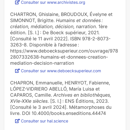
Consulter sur www.archivistes.org
CHARTRON, Ghislaine, BROUDOUX, Évelyne et
SIMONNOT, Brigitte.
Humains et données :
création, médiation, décision, narration
. 1ère
édition. [S. l.] : De Boeck supérieur, 2021.
[Consulté le 11 avril 2022]. ISBN 978-2-8073-
3263-8. Disponible à l’adresse :
https://www.deboecksuperieur.com/ouvrage/978
2807332638-humains-et-donnees-creation-
mediation-decision-narration
Consulter sur www.deboecksuperieur.com
CHAPRON, Emmanuelle, HENRYOT, Fabienne,
LÓPEZ-VIDRIERO ABELLÓ, María Luisa et
CAPAROS, Camille.
Archives en bibliothèques,
XVIe-XXIe siècles
. [S. l.] : ENS Éditions, 2023.
[Consulté le 3 avril 2024]. Métamorphoses du
livre. DOI 10.4000/books.enseditions.44474
Consulter sur hal.science