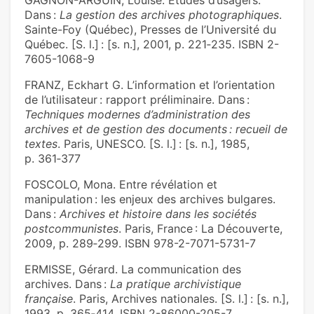
GAGNON-ARGUIN, Louise. Études d’usagers.
Dans :
La gestion des archives photographiques
.
Sainte-Foy (Québec), Presses de l’Université du
Québec. [S. l.] : [s. n.], 2001, p. 221‑235. ISBN 2-
7605-1068-9
FRANZ, Eckhart G. L’information et l’orientation
de l’utilisateur : rapport préliminaire. Dans :
Techniques modernes d’administration des
archives et de gestion des documents : recueil de
textes
. Paris, UNESCO. [S. l.] : [s. n.], 1985,
p. 361‑377
FOSCOLO, Mona. Entre révélation et
manipulation : les enjeux des archives bulgares.
Dans :
Archives et histoire dans les sociétés
postcommunistes
. Paris, France : La Découverte,
2009, p. 289‑299. ISBN 978-2-7071-5731-7
ERMISSE, Gérard. La communication des
archives. Dans :
La pratique archivistique
française
. Paris, Archives nationales. [S. l.] : [s. n.],
1993, p. 365‑414. ISBN 2-86000-205-7