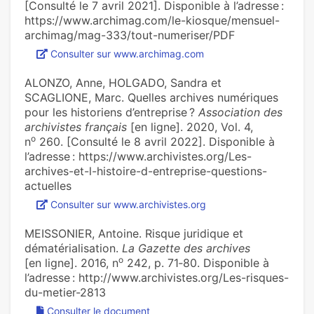
[Consulté le 7 avril 2021]. Disponible à l’adresse :
https://www.archimag.com/le-kiosque/mensuel-
archimag/mag-333/tout-numeriser/PDF
Consulter sur www.archimag.com
ALONZO, Anne, HOLGADO, Sandra et
SCAGLIONE, Marc. Quelles archi­ves numé­ri­ques
pour les his­to­riens d’entre­prise ?
Association des
archivistes français
[en ligne]. 2020, Vol. 4,
o
n
260. [Consulté le 8 avril 2022]. Disponible à
l’adresse : https://www.archivistes.org/Les-
archives-et-l-histoire-d-entreprise-questions-
actuelles
Consulter sur www.archivistes.org
MEISSONIER, Antoine. Risque juridique et
dématérialisation.
La Gazette des archives
o
[en ligne]. 2016, n
242, p. 71‑80. Disponible à
l’adresse : http://www.archivistes.org/Les-risques-
du-metier-2813
Consulter le document