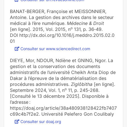
BANAT-BERGER, Françoise et MEISSONNIER,
Antoine. La gestion des archives dans le secteur
médical à l’ère numérique.
Médecine & Droit
o
[en ligne]. 2015, Vol. 2015, n
131, p. 36‑49.
DOI http://dx.doi.org/10.1016/j.meddro.2015.02.0
01
Consulter sur www.sciencedirect.com
DIEYE, Mor, NDOUR, Ndiène et GNING, Ngor. La
gestion et la conservation des documents
administratifs de l’université Cheikh Anta Diop de
Dakar à l’épreuve de la dématérialisation des
procédures administratives.
Ziglôbitha
[en ligne].
o
Septembre 2024, Vol. 1, n
11, p. 245‑268.
[Consulté le 13 décembre 2025]. Disponible à
l’adresse :
https://doaj.org/article/38a480938128422fb7407
c69c4b7f2e2. Université Pelefero Gon Coulibaly
Consulter sur doaj.org