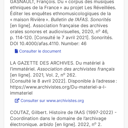
GASNAULT, François. Du « corpus des musiques
ethniques de la France » au projet Les Réveillées.
Éditer les enquêtes ethnomusicologiques de la
« maison Rivière ».
Bulletin de l’AFAS. Sonorités
[en ligne]. Association française des archives
o
orales sonores et audiovisuelles, 2020, n
46,
p. 114‑120. [Consulté le 7 avril 2021]. Sonorités.
DOI 10.4000/afas.4110. Number: 46
Consulter le document
LA GAZETTE DES ARCHIVES. Du matériel à
l’immatériel.
Association des archivistes français
o
[en ligne]. 2021, Vol. 2, n
262.
[Consulté le 8 avril 2022]. Disponible à l’adresse :
https://www.archivistes.org/Du-materiel-a-l-
immateriel
Consulter sur www.archivistes.org
COUTAZ, Gilbert. Histoire de l’AAS (1997-2022) -
Coordination dans le domaine de l’archivage
o
électronique.
arbido
[en ligne]. 2022, n
2.