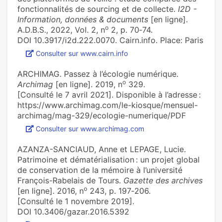
fonctionnalités de sourcing et de collecte.
I2D -
Information, données & documents
[en ligne].
o
A.D.B.S., 2022, Vol. 2, n
2, p. 70‑74.
DOI 10.3917/i2d.222.0070. Cairn.info. Place: Paris
Consulter sur www.cairn.info
ARCHIMAG. Passez à l’écologie numérique.
o
Archimag
[en ligne]. 2019, n
329.
[Consulté le 7 avril 2021]. Disponible à l’adresse :
https://www.archimag.com/le-kiosque/mensuel-
archimag/mag-329/ecologie-numerique/PDF
Consulter sur www.archimag.com
AZANZA-SANCIAUD, Anne et LEPAGE, Lucie.
Patrimoine et dématérialisation : un projet global
de conservation de la mémoire à l’université
François-Rabelais de Tours.
Gazette des archives
o
[en ligne]. 2016, n
243, p. 197‑206.
[Consulté le 1 novembre 2019].
DOI 10.3406/gazar.2016.5392