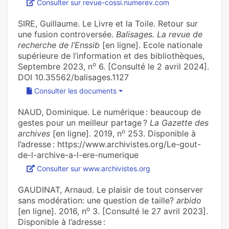
Consulter sur revue-cossi.numerev.com
SIRE, Guillaume. Le Livre et la Toile. Retour sur
une fusion controversée.
Balisages. La revue de
recherche de l’Enssib
[en ligne]. Ecole nationale
supérieure de l’information et des bibliothèques,
o
Septembre 2023, n
6. [Consulté le 2 avril 2024].
DOI 10.35562/balisages.1127
Consulter les documents
NAUD, Dominique. Le numé­ri­que : beau­coup de
gestes pour un meilleur par­tage ?
La Gazette des
o
archives
[en ligne]. 2019, n
253. Disponible à
l’adresse : https://www.archivistes.org/Le-gout-
de-l-archive-a-l-ere-numerique
Consulter sur www.archivistes.org
GAUDINAT, Arnaud. Le plaisir de tout conserver
sans modération: une question de taille?
arbido
o
[en ligne]. 2016, n
3. [Consulté le 27 avril 2023].
Disponible à l’adresse :