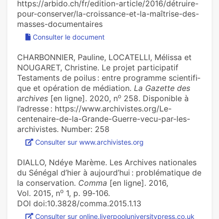
https://arbido.ch/fr/edition-article/2016/détruire-
pour-conserver/la-croissance-et-la-maîtrise-des-
masses-documentaires
Consulter le document
CHARBONNIER, Pauline, LOCATELLI, Mélissa et
NOUGARET, Christine. Le projet par­ti­ci­pa­tif
Testaments de poilus : entre pro­gramme scien­ti­fi­
que et opé­ra­tion de média­tion.
La Gazette des
o
archives
[en ligne]. 2020, n
258. Disponible à
l’adresse : https://www.archivistes.org/Le-
centenaire-de-la-Grande-Guerre-vecu-par-les-
archivistes. Number: 258
Consulter sur www.archivistes.org
DIALLO, Ndéye Marème. Les Archives nationales
du Sénégal d’hier à aujourd’hui : problématique de
la conservation.
Comma
[en ligne]. 2016,
o
Vol. 2015, n
1, p. 99‑106.
DOI doi:10.3828/comma.2015.1.13
Consulter sur online.liverpooluniversitypress.co.uk