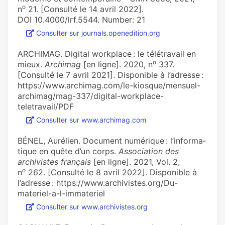
o
n
21. [Consulté le 14 avril 2022].
DOI 10.4000/lrf.5544. Number: 21
Consulter sur journals.openedition.org
ARCHIMAG. Digital workplace : le télétravail en
o
mieux.
Archimag
[en ligne]. 2020, n
337.
[Consulté le 7 avril 2021]. Disponible à l’adresse :
https://www.archimag.com/le-kiosque/mensuel-
archimag/mag-337/digital-workplace-
teletravail/PDF
Consulter sur www.archimag.com
BÉNEL, Aurélien. Document numé­ri­que : l’infor­ma­
ti­que en quête d’un corps.
Association des
archivistes français
[en ligne]. 2021, Vol. 2,
o
n
262. [Consulté le 8 avril 2022]. Disponible à
l’adresse : https://www.archivistes.org/Du-
materiel-a-l-immateriel
Consulter sur www.archivistes.org