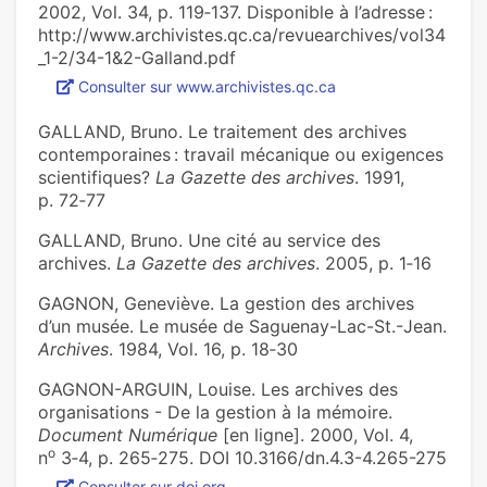
2002, Vol. 34, p. 119‑137. Disponible à l’adresse :
http://www.archivistes.qc.ca/revuearchives/vol34
_1-2/34-1&2-Galland.pdf
Consulter sur www.archivistes.qc.ca
GALLAND, Bruno. Le traitement des archives
contemporaines : travail mécanique ou exigences
scientifiques?
La Gazette des archives
. 1991,
p. 72‑77
GALLAND, Bruno. Une cité au service des
archives.
La Gazette des archives
. 2005, p. 1‑16
GAGNON, Geneviève. La gestion des archives
d’un musée. Le musée de Saguenay-Lac-St.-Jean.
Archives
. 1984, Vol. 16, p. 18‑30
GAGNON-ARGUIN, Louise. Les archives des
organisations - De la gestion à la mémoire.
Document Numérique
[en ligne]. 2000, Vol. 4,
o
n
3‑4, p. 265‑275. DOI 10.3166/dn.4.3-4.265-275
Consulter sur doi.org