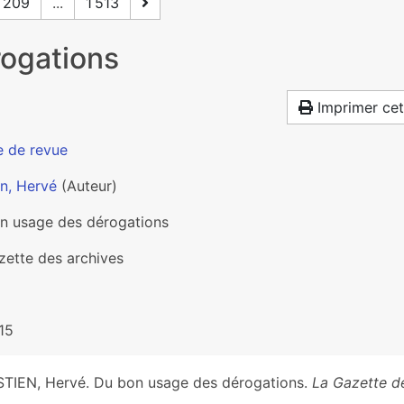
209
...
1 513
ogations
Imprimer cet
e de revue
en, Hervé
(Auteur)
n usage des dérogations
zette des archives
15
TIEN, Hervé. Du bon usage des dérogations.
La Gazette d