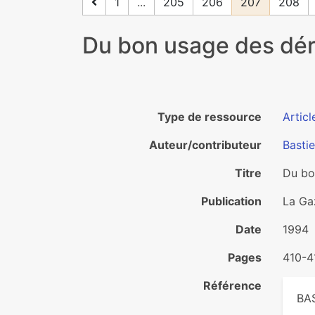
1
...
205
206
207
208
Du bon usage des dér
Type de ressource
Articl
Auteur/contributeur
Basti
Titre
Du bo
Publication
La Ga
Date
1994
Pages
410-4
Référence
BAS