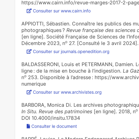
https://www.cairn.info/revue-marges-2017-2-pag
Consulter sur www.cairn.info
APPIOTTI, Sébastien. Connaître les publics des m
photographiques ?
Revue française des sciences d
[en ligne]. Société Française de Sciences de l’In
o
Décembre 2023, n
27. [Consulté le 3 avril 2024]
Consulter sur journals.openedition.org
BALDASSERONI, Louis et PETERMANN, Damien. Le go
ligne : de la mise en bouche à l’indi­ges­tion.
La Gaz
o
n
253. Disponible à l’adresse : https://www.archi
numerique
Consulter sur www.archivistes.org
BARBORA, Monica Di. Les archives photographiques 
o
In Situ. Revue des patrimoines
[en ligne]. 2018, n
DOI 10.4000/insitu.17834
Consulter le document