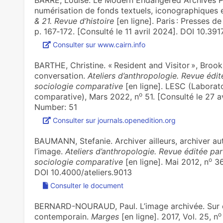
BARRÉ, Louise. Le Modern Endangered Archives 
numérisation de fonds textuels, iconographiques e
& 21. Revue d’histoire
[en ligne]. Paris : Presses d
p. 167‑172. [Consulté le 11 avril 2024]. DOI 10.391
Consulter sur www.cairn.info
BARTHE, Christine. « Resident and Visitor », Broo
conversation.
Ateliers d’anthropologie. Revue édit
sociologie comparative
[en ligne]. LESC (Laborato
o
comparative), Mars 2022, n
51. [Consulté le 27 a
Number: 51
Consulter sur journals.openedition.org
BAUMANN, Stefanie. Archiver ailleurs, archiver a
l’image.
Ateliers d’anthropologie. Revue éditée par
o
sociologie comparative
[en ligne]. Mai 2012, n
36
DOI 10.4000/ateliers.9013
Consulter le document
BERNARD-NOURAUD, Paul. ‪L’image archivée. Sur q
o
contemporain‪.
Marges
[en ligne]. 2017, Vol. 25, n