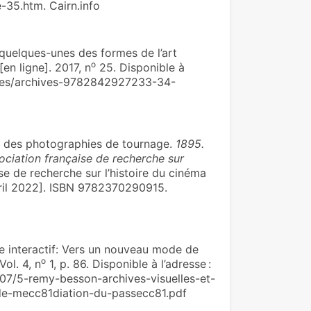
-35.htm. Cairn.info
uelques-unes des formes de l’art
o
[en ligne]. 2017, n
25. Disponible à
arges/archives-9782842927233-34-
 des photographies de tournage.
1895.
sociation française de recherche sur
se de recherche sur l’histoire du cinéma
avril 2022]. ISBN 9782370290915.
e interactif: Vers un nouveau mode de
o
Vol. 4, n
1, p. 86. Disponible à l’adresse :
/07/5-remy-besson-archives-visuelles-et-
de-mecc81diation-du-passecc81.pdf