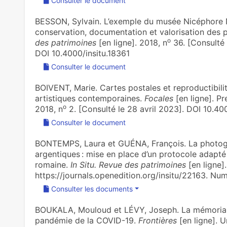
Consulter le document
BESSON, Sylvain. L’exemple du musée Nicéphore 
conservation, documentation et valorisation des
o
des patrimoines
[en ligne]. 2018, n
36. [Consulté 
DOI 10.4000/insitu.18361
Consulter le document
BOIVENT, Marie. Cartes postales et reproductibili
artistiques contemporaines.
Focales
[en ligne]. Pr
o
2018, n
2. [Consulté le 28 avril 2023]. DOI 10.4
Consulter le document
BONTEMPS, Laura et GUÉNA, François. La photogr
argentiques : mise en place d’un protocole adapté 
romaine.
In Situ. Revue des patrimoines
[en ligne]
https://journals.openedition.org/insitu/22163. Nu
Consulter les documents
BOUKALA, Mouloud et LÉVY, Joseph. La mémorialis
pandémie de la COVID-19.
Frontières
[en ligne]. 