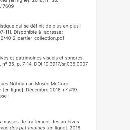
ines
[en ligne]. 2018, n
36.
u.17609
stique qui se définit de plus en plus !
7‑111. Disponible à l’adresse :
2/40_2_cartier_collection.pdf
s et patrimoines visuels et sonores.
o
, n
35, p. 7‑14. DOI 10.3917/sr.035.0007
iques Notman au Musée McCord.
o
e
[en ligne]. Décembre 2016, n
#19.
sse :
masses : le traitement des archives
Revue des patrimoines
[en ligne]. 2018,