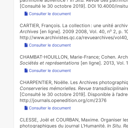
patrimoine adventice ?
In Situ. Revue des patrimo
[Consulté le 30 octobre 2019]. DOI 10.4000/insit
Consulter le document
CARTIER, François. La collection : une unité archivi
o
Archives
[en ligne]. 2009 2008, Vol. 40, n
2, p. 10
http://www.archivistes.qc.ca/revuearchives/vol40_
Consulter le document
CHAMBAT-HOUILLON, Marie-France; Cohen. Archive
Sociétés et représentations
[en ligne]. 2013, Vol. 1
Consulter le document
CHARPENTIER, Noëlle. Les Archives photograph
Conserveries mémorielles. Revue transdisciplinair
[Consulté le 30 octobre 2019]. Disponible à l’adre
http://journals.openedition.org/cm/2376
Consulter le document
CLESSE, Joël et COURBAN, Maxime. Organiser les 
photographiques du journal L’Humanité.
In Situ. 