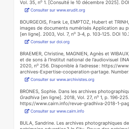
o
Vol. 35, n
1. [Consulté le 10 décembre 2025]. DO
Consulter sur www.erudit.org
BOURGEOIS, Frank Le, EMPTOZ, Hubert et TRINH, 
images de documents numérisés Application au 
o
[en ligne]. 2003, Vol. 7, n
3‑4, p. 103‑125. DOI 10
Consulter sur doi.org
BRAEMER, Christine, MAGNIEN, Agnès et WIBAUX,
et de sons à l’Institut natio­nal de l’audio­vi­suel (IN
o
2020, n
256. Disponible à l’adresse : https://ww
archives-Expertise-cooperation-partage. Number
Consulter sur www.archivistes.org
BRONES, Sophie. ‪Dans les archives photographiqu
o
Gradhiva
[en ligne]. 2018, Vol. 27, n
1, p. 196‑225.
https://www.cairn.info/revue-gradhiva-2018-1-pag
Consulter sur www.cairn.info
BULA, Sandrine. Les archives photographiques de 