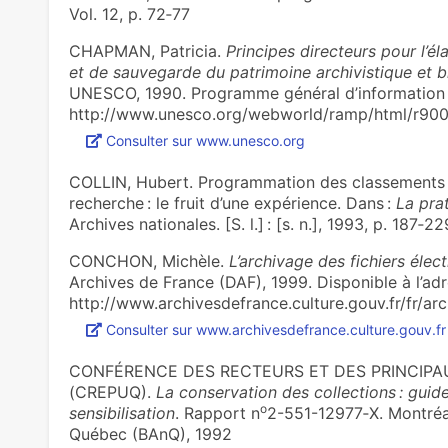
Vol. 12, p. 72‑77
CHAPMAN, Patricia.
Principes directeurs pour l’é
et de sauvegarde du patrimoine archivistique et 
UNESCO, 1990. Programme général d’information et 
http://www.unesco.org/webworld/ramp/html/r900
Consulter sur www.unesco.org
COLLIN, Hubert. Programmation des classements 
recherche : le fruit d’une expérience. Dans :
La pra
Archives nationales. [S. l.] : [s. n.], 1993, p. 18
CONCHON, Michèle.
L’archivage des fichiers élec
Archives de France (DAF), 1999. Disponible à l’adr
http://www.archivesdefrance.culture.gouv.fr/fr/arc
Consulter sur www.archivesdefrance.culture.gouv.fr
CONFÉRENCE DES RECTEURS ET DES PRINCIPA
(CREPUQ).
La conservation des collections : gui
o
sensibilisation
. Rapport n
2-551-12977‑X. Montréal
Québec (BAnQ), 1992