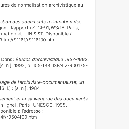
res de normalisation archivistique au
stion des documents à l’intention des
o
gne]. Rapport n
PGI-91/WS/18. Paris,
mation et l’UNISIST. Disponible à
/html/r9118f/r9118f00.htm
 Dans :
Études d’archivistique 1957-1992
.
: [s. n.], 1992, p. 105‑138. ISBN 2-900175-
usage de l’archiviste-documentaliste; un
S. l.] : [s. n.], 1984
issement et la sauvegarde des documents
n ligne]. Paris : UNESCO, 1995.
onible à l’adresse :
04f/r9504f00.htm