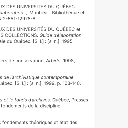
UX DES UNIVERSITÉS DU QUÉBEC
élaboration
. ,. Montréal : Bibliothèque et
BN 2-551-12978-8
X DES UNIVERSITÉS DU QUÉBEC et
ES COLLECTIONS.
Guide d’élaboration
e du Québec. [S. l.] : [s. n.], 1995
iers de conservation.
Arbido
. 1998,
s de l’archivistique contemporaine
.
ec. [S. l.] : [s. n.], 1999, p. 103‑140.
s et le fonds d’archives
. Québec, Presses
es fondements de la discipline
: fondements théoriques et état des