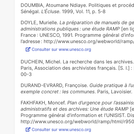
DOUMBIA, Atoumane Ndiaye. Politiques et procédu
Sénégal.
L’Écluse
. 1999, Vol. 11, p. 5‑8
DOYLE, Murielle.
La préparation de manuels de ge
administrations publiques : une étude RAMP
[en li
France : UNESCO, 1991. Programme général d’infor
l’adresse : http://www.unesco.org/webworld/ramp
Consulter sur www.unesco.org
DUCHEIN, Michel. La recherche dans les archives.
Paris, Association des archivistes français. [S. l.] 
00-3
DURAND-EVRARD, Françoise.
Guide pratique à l’
exemple concret : les communes
. Paris, Lavoisier. [
FAKHFAKH, Moncef.
Plan d’urgence pour l’assain
administratifs et des archives: Une étude RAMP
[e
Programme général d’information et l’UNISIST. Disp
http://www.unesco.org/webworld/ramp/html/r95
Consulter sur www.unesco.org