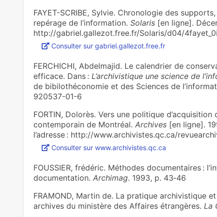
FAYET-SCRIBE, Sylvie. Chronologie des supports, d
repérage de l’information.
Solaris
[en ligne]. Décem
http://gabriel.gallezot.free.fr/Solaris/d04/4fayet_0
Consulter sur gabriel.gallezot.free.fr
FERCHICHI, Abdelmajid. Le calendrier de conservat
efficace. Dans :
L’archivistique une science de l’in
de bibilothéconomie et des Sciences de l’information.
920537-01-6
FORTIN, Dolorès. Vers une politique d’acquisition 
contemporain de Montréal.
Archives
[en ligne]. 19
l’adresse : http://www.archivistes.qc.ca/revuearc
Consulter sur www.archivistes.qc.ca
FOUSSIER, frédéric. Méthodes documentaires : l’i
documentation.
Archimag
. 1993, p. 43‑46
FRAMOND, Martin de. La pratique archivistique et l
archives du ministère des Affaires étrangères.
La 