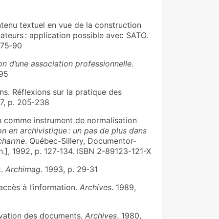
nu textuel en vue de la construction
nateurs : application possible avec SATO.
. 75‑90
on d’une association professionnelle
.
995
ns. Réflexions sur la pratique des
67, p. 205‑238
n comme instrument de normalisation
on en archivistique : un pas de plus dans
ucharme
. Québec-Sillery, Documentor-
. n.], 1992, p. 127‑134. ISBN 2-89123-121-X
t.
Archimag
. 1993, p. 29‑31
accès à l’information.
Archives
. 1989,
vation des documents.
Archives
. 1980,