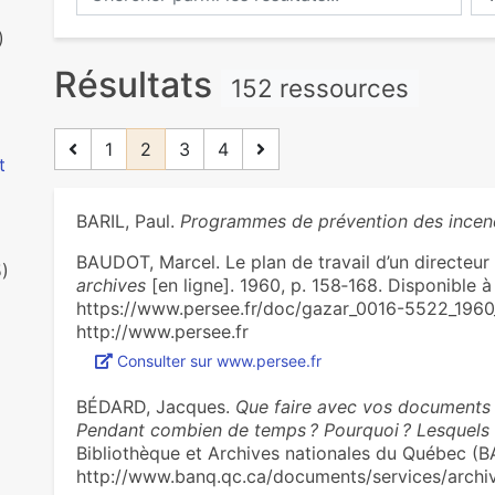
)
Résultats
152 ressources
1
2
3
4
t
BARIL, Paul.
Programmes de prévention des incen
BAUDOT, Marcel. Le plan de travail d’un directeur
5)
archives
[en ligne]. 1960, p. 158‑168. Disponible à 
https://www.persee.fr/doc/gazar_0016-5522_1960
http://www.persee.fr
Consulter sur www.persee.fr
BÉDARD, Jacques.
Que faire avec vos documents 
Pendant combien de temps ? Pourquoi ? Lesquels 
Bibliothèque et Archives nationales du Québec (BA
http://www.banq.qc.ca/documents/services/arch