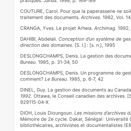
pratiques.
Janus
. 1998, p. 164‑189
COUTURE, Carol. Pour que la paperasserie ne soit 
traitement des documents.
Archives
. 1982, Vol. 14
CRANGA, Yves. Le projet Arheia.
Archimag
. 1992,
DAHIBI, Abdelali.
Conception d’un système de gesti
direction des domaines
. [S. l.] : [s. n.], 1995
DESLONGCHAMPS, Denis. La gestion des documents.
Bureau
. 1985, p. 31‑34, 50
DESLONGCHAMPS, Denis. Un programme de gesti
comment?
Le Bureau
. 1985, p. 6‑7, 42
DINEL, Guy. La gestion des documents au Canada
1992
. Ottawa, le Conseil canadien des archives. [S. 
929115-04-X
DIOH, Louis Dioungoun.
Les missions d’archives d
Mémoire de 2e cycle. Dakar, Sénégal : Université
bibliothécaires, archivistes et documentalistes (