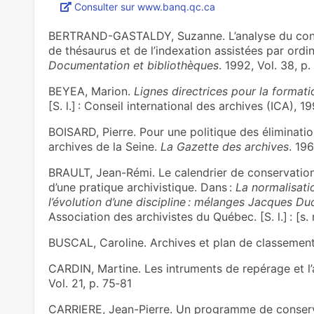
Consulter sur www.banq.qc.ca
BERTRAND-GASTALDY, Suzanne. L’analyse du conte
de thésaurus et de l’indexation assistées par ordi
Documentation et bibliothèques
. 1992, Vol. 38, p
BEYEA, Marion.
Lignes directrices pour la formati
[S. l.] : Conseil international des archives (ICA), 1
BOISARD, Pierre. Pour une politique des éliminatio
archives de la Seine.
La Gazette des archives
. 19
BRAULT, Jean-Rémi. Le calendrier de conservatio
d’une pratique archivistique. Dans :
La normalisati
l’évolution d’une discipline : mélanges Jacques D
Association des archivistes du Québec. [S. l.] : [s
BUSCAL, Caroline. Archives et plan de classemen
CARDIN, Martine. Les intruments de repérage et l’
Vol. 21, p. 75‑81
CARRIERE, Jean-Pierre. Un programme de conser