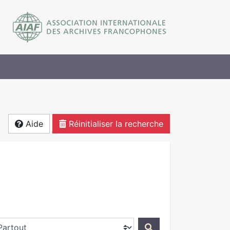
Aide
Réinitialiser la recherche
ercher dans...