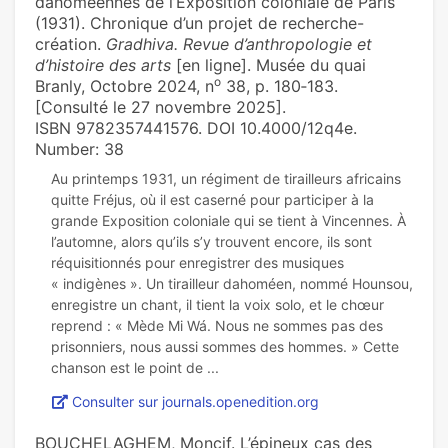
dahoméennes de l’Exposition coloniale de Paris
(1931). Chronique d’un projet de recherche-
création.
Gradhiva. Revue d’anthropologie et
d’histoire des arts
[en ligne]. Musée du quai
o
Branly, Octobre 2024, n
38, p. 180‑183.
[Consulté le 27 novembre 2025].
ISBN 9782357441576. DOI 10.4000/12q4e.
Number: 38
Au printemps 1931, un régiment de tirailleurs africains
quitte Fréjus, où il est caserné pour participer à la
grande Exposition coloniale qui se tient à Vincennes. À
l’automne, alors qu’ils s’y trouvent encore, ils sont
réquisitionnés pour enregistrer des musiques
« indigènes ». Un tirailleur dahoméen, nommé Hounsou,
enregistre un chant, il tient la voix solo, et le chœur
reprend : « Mède Mi Wá. Nous ne sommes pas des
prisonniers, nous aussi sommes des hommes. » Cette
Consulter sur journals.openedition.org
BOUCHELAGHEM, Moncif. L’épineux cas des