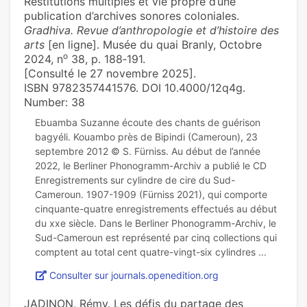
Restitutions multiples et vie propre d’une
publication d’archives sonores coloniales.
Gradhiva. Revue d’anthropologie et d’histoire des
arts
[en ligne]. Musée du quai Branly, Octobre
o
2024, n
38, p. 188‑191.
[Consulté le 27 novembre 2025].
ISBN 9782357441576. DOI 10.4000/12q4g.
Number: 38
Ebuamba Suzanne écoute des chants de guérison
bagyéli. Kouambo près de Bipindi (Cameroun), 23
septembre 2012 © S. Fürniss. Au début de l’année
2022, le Berliner Phonogramm-Archiv a publié le CD
Enregistrements sur cylindre de cire du Sud-
Cameroun. 1907-1909 (Fürniss 2021), qui comporte
cinquante-quatre enregistrements effectués au début
du xxe siècle. Dans le Berliner Phonogramm-Archiv, le
Sud-Cameroun est représenté par cinq collections qui
Consulter sur journals.openedition.org
JADINON, Rémy. Les défis du partage des