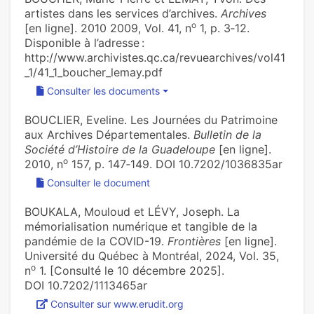
artistes dans les services d’archives.
Archives
o
[en ligne]. 2010 2009, Vol. 41, n
1, p. 3‑12.
Disponible à l’adresse :
http://www.archivistes.qc.ca/revuearchives/vol41
_1/41_1_boucher_lemay.pdf
Consulter les documents
BOUCLIER, Eveline. Les Journées du Patrimoine
aux Archives Départementales.
Bulletin de la
Société d’Histoire de la Guadeloupe
[en ligne].
o
2010, n
157, p. 147‑149. DOI 10.7202/1036835ar
Consulter le document
BOUKALA, Mouloud et LÉVY, Joseph. La
mémorialisation numérique et tangible de la
pandémie de la COVID-19.
Frontières
[en ligne].
Université du Québec à Montréal, 2024, Vol. 35,
o
n
1. [Consulté le 10 décembre 2025].
DOI 10.7202/1113465ar
Consulter sur www.erudit.org