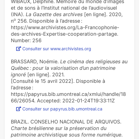
WIBAUX, Delphine. Mémoire du monde d’images
et de sons à l’Institut natio­nal de l’audio­vi­suel
(INA).
La Gazette des archives
[en ligne]. 2020,
o
n
256. Disponible à l’adresse :
https://www.archivistes.org/La-Francophonie-
des-archives-Expertise-cooperation-partage.
Number: 256
Consulter sur www.archivistes.org
BRASSARD, Noémie.
Le cinéma des religieuses au
Québec : pour la valorisation d’un patrimoine
ignoré
[en ligne]. 2021.
[Consulté le 15 avril 2022]. Disponible à
l’adresse :
https://papyrus.bib.umontreal.ca/xmlui/handle/18
66/26054. Accepted: 2022-01-24T19:33:11Z
Consulter sur papyrus.bib.umontreal.ca
BRAZIL. CONSELHO NACIONAL DE ARQUIVOS.
Charte brésilienne sur la préservation du
patrimoine archivistique sous forme numérique
.