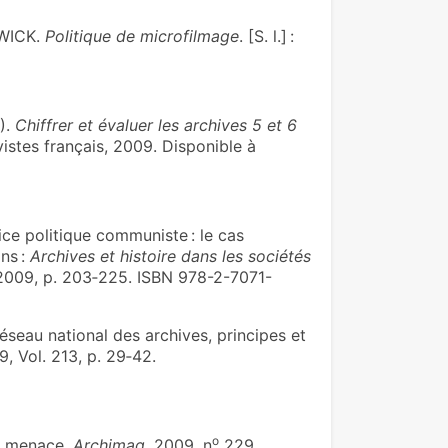
WICK.
Politique de microfilmage
. [S. l.] :
).
Chiffrer et évaluer les archives 5 et 6
ivistes français, 2009. Disponible à
ice politique communiste : le cas
ns :
Archives et histoire dans les sociétés
, 2009, p. 203‑225. ISBN 978-2-7071-
seau national des archives, principes et
9, Vol. 213, p. 29‑42.
o
ue menace.
Archimag
. 2009, n
229,