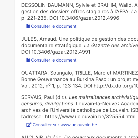
DESSOLIN-BAUMANN, Sylvie et BRAHIM, Walid. Ana
gestion des dossiers offres stagiaires à l’AFPA.
La
p. 221‑235. DOI 10.3406/gazar.2012.4996
Consulter le document
JULES, Arnaud. Une politique de gestion des doc
documentaire stratégique.
La Gazette des archiv
DOI 10.3406/gazar.2012.4991
Consulter le document
OUATTARA, Soungalo, TRILLE, Marc et MARTINEZ, 
Bonne Gouvernance au Burkina Faso : un projet 
o
Vol. 2012, n
1, p. 123‑134. DOI http://dx.doi.org
SERVAIS, Paul (dir.).
Les maltraitances archivistique
censures, divulgations
. Louvain-la-Neuve : Academ
archives de l’Université catholique de Louvain. 
l’adresse : https://www.uclouvain.be/325554.html
Consulter sur www.uclouvain.be
AUCLAIR, Valérie.
De nouveaux documents à archive