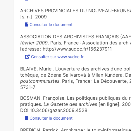
ARCHIVES PROVINCIALES DU NOUVEAU-BRUNS
[s. n.], 2009
Consulter le document
ASSOCIATION DES ARCHIVISTES FRANÇAIS (AAF
février 2009
. Paris, France : Association des arch
l’adresse : http://www.sudoc.fr/156237911
Consulter sur www.sudoc.fr
BLAIVE, Muriel. L’ouverture des archives d’une pol
tchèque, de Zdena Salivarová à Milan Kundera. Da
postcommunistes
. Paris, France : La Découverte
5731-7
BOSMAN, Françoise. Les politiques publiques du ré
pratiques.
La Gazette des archives
[en ligne]. 200
DOI 10.3406/gazar.2009.4528
Consulter le document
BREBION, Patrick. Archivage : le tout-informatiq