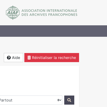
Aide
Réinitialiser la recherche
ercher dans...