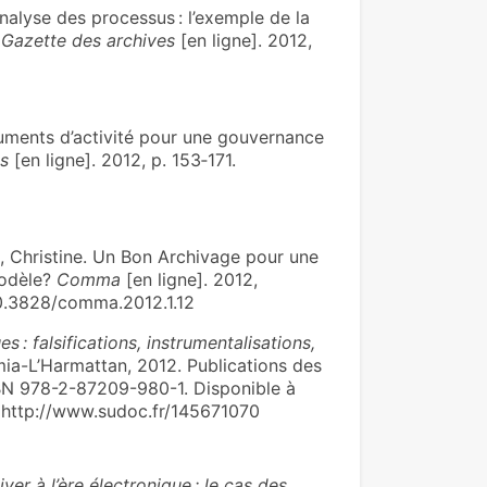
lyse des processus : l’exemple de la
 Gazette des archives
[en ligne]. 2012,
uments d’activité pour une gouvernance
es
[en ligne]. 2012, p. 153‑171.
Christine. Un Bon Archivage pour une
modèle?
Comma
[en ligne]. 2012,
/10.3828/comma.2012.1.12
s : falsifications, instrumentalisations,
ia-L’Harmattan, 2012. Publications des
ISBN 978-2-87209-980-1. Disponible à
. http://www.sudoc.fr/145671070
r à l’ère électronique : le cas des