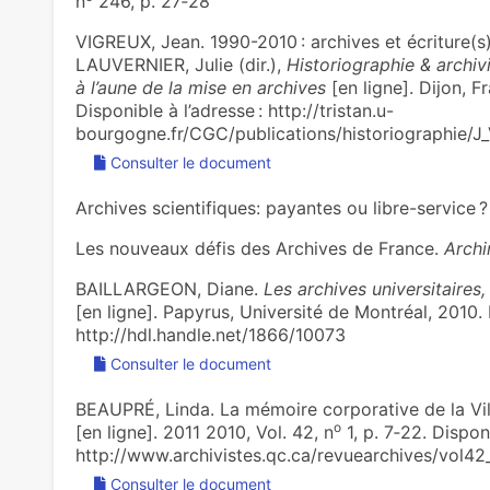
n
246, p. 27‑28
VIGREUX, Jean. 1990-2010 : archives et écriture(s)
LAUVERNIER, Julie (dir.),
Historiographie & archivi
à l’aune de la mise en archives
[en ligne]. Dijon, F
Disponible à l’adresse : http://tristan.u-
bourgogne.fr/CGC/publications/historiographie/J_
Consulter le document
Archives scientifiques: payantes ou libre-service 
Les nouveaux défis des Archives de France.
Arch
BAILLARGEON, Diane.
Les archives universitaire
[en ligne]. Papyrus, Université de Montréal, 2010. 
http://hdl.handle.net/1866/10073
Consulter le document
BEAUPRÉ, Linda. La mémoire corporative de la Vill
o
[en ligne]. 2011 2010, Vol. 42, n
1, p. 7‑22. Disponi
http://www.archivistes.qc.ca/revuearchives/vol42
Consulter le document