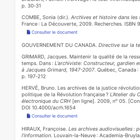
p. 30‑31
COMBE, Sonia (dir.).
Archives et histoire dans le
France : La Découverte, 2009. Recherches. ISBN 
Consulter le document
GOUVERNEMENT DU CANADA.
Directive sur la
GRIMARD, Jacques. Maintenir la qualité de la resso
temps. Dans :
L’archiviste: Constructeur, gardie
à Jacques Grimard, 1947-2007
. Québec, Canada :
p. 197‑212
HERVÉ, Bruno. Les archives de la justice révolutio
politique de la Révolution française ?
L’Atelier du
o
électronique du CRH
[en ligne]. 2009, n
05. [Cons
DOI 10.4000/acrh.1654
Consulter le document
HIRAUX, Françoise.
Les archives audiovisuelles : p
l’information
. Louvain-la-Neuve : Academia-Bruylan