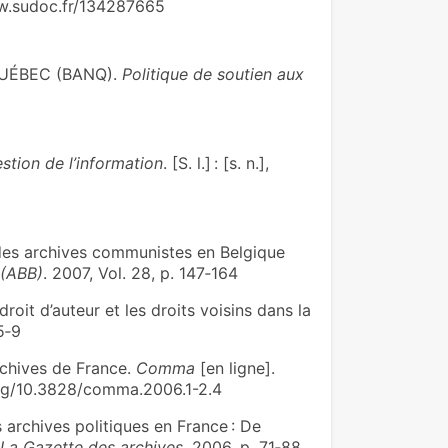
ww.sudoc.fr/134287665
UÉBEC (BANQ).
Politique de soutien aux
estion de l’information
. [S. l.] : [s. n.],
 des archives communistes en Belgique
 (ABB)
. 2007, Vol. 28, p. 147‑164
roit d’auteur et les droits voisins dans la
 5‑9
chives de France.
Comma
[en ligne].
.org/10.3828/comma.2006.1-2.4
archives politiques en France : De
La Gazette des archives
. 2006, p. 71‑88