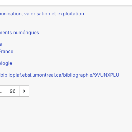
nication, valorisation et exploitation
ents numériques
e
France
logie
//bibliopiaf.ebsi.umontreal.ca/bibliographie/9VUNXPLU
..
96