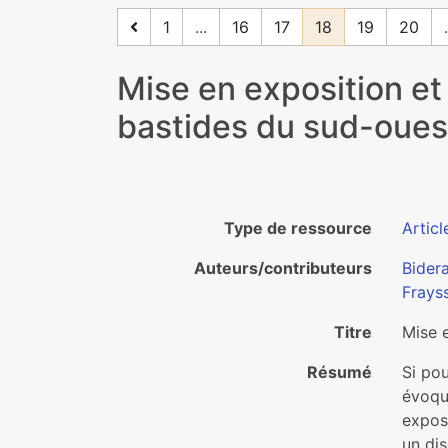
1
...
16
17
18
19
20
.
Mise en exposition e
bastides du sud-oues
Type de ressource
Articl
Auteurs/contributeurs
Bider
Frayss
Titre
Mise 
Résumé
Si pou
évoque
expos
un di