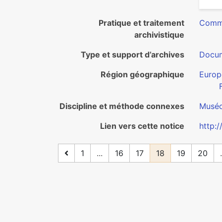
Pratique et traitement
Commu
archivistique
Type et support d’archives
Docum
Région géographique
Europ
Discipline et méthode connexes
Muséo
Lien vers cette notice
http:
1
...
16
17
18
19
20
.