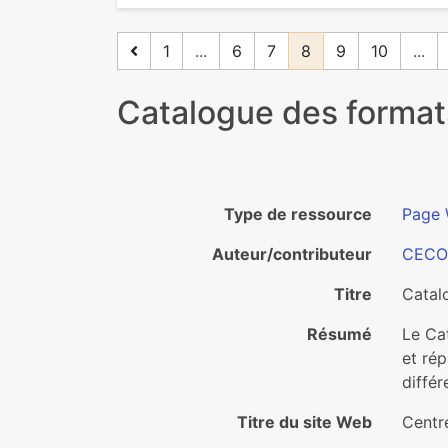
1
...
6
7
8
9
10
...
Catalogue des format
Type de ressource
Page
Auteur/contributeur
CECO
Titre
Catal
Résumé
Le Ca
et ré
différ
Titre du site Web
Centr