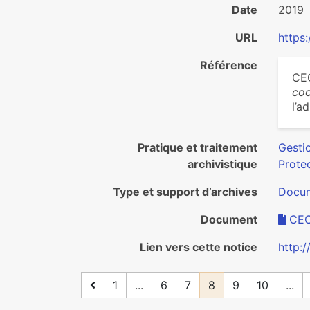
Date
2019
URL
https
Référence
CEC
coo
l’a
Pratique et traitement
Gesti
archivistique
Protec
Type et support d’archives
Docum
Document
CEC
Lien vers cette notice
http:
1
...
6
7
8
9
10
...