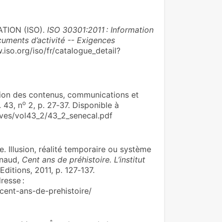
TION (ISO).
ISO 30301:2011 : Information
uments d’activité -- Exigences
w.iso.org/iso/fr/catalogue_detail?
ion des contenus, communications et
o
. 43, n
2, p. 27‑37. Disponible à
hives/vol43_2/43_2_senecal.pdf
e. Illusion, réalité temporaire ou système
rnaud,
Cent ans de préhistoire. L’institut
Editions, 2011, p. 127‑137.
resse :
/cent-ans-de-prehistoire/