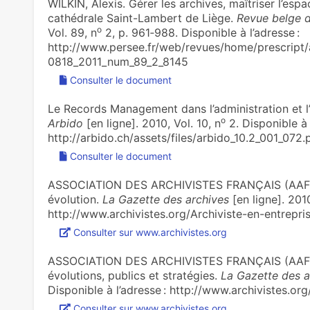
WILKIN, Alexis. Gérer les archives, maîtriser l’es
cathédrale Saint-Lambert de Liège.
Revue belge de
o
Vol. 89, n
2, p. 961‑988. Disponible à l’adresse :
http://www.persee.fr/web/revues/home/prescript/
0818_2011_num_89_2_8145
Consulter le document
Le Records Management dans l’administration et l
o
Arbido
[en ligne]. 2010, Vol. 10, n
2. Disponible à 
http://arbido.ch/assets/files/arbido_10.2_001_072.
Consulter le document
ASSOCIATION DES ARCHIVISTES FRANÇAIS (AAF). Ar
évolution.
La Gazette des archives
[en ligne]. 2010
http://www.archivistes.org/Archiviste-en-entrepri
Consulter sur www.archivistes.org
ASSOCIATION DES ARCHIVISTES FRANÇAIS (AAF). 
évolutions, publics et stratégies.
La Gazette des a
Disponible à l’adresse : http://www.archivistes.o
Consulter sur www.archivistes.org