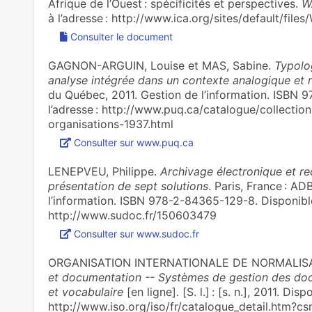
Afrique de l’Ouest : spécificités et perspectives.
W
à l’adresse : http://www.ica.org/sites/default/fi
Consulter le document
GAGNON-ARGUIN, Louise et MAS, Sabine.
Typolo
analyse intégrée dans un contexte analogique et
du Québec, 2011. Gestion de l’information. ISBN 
l’adresse : http://www.puq.ca/catalogue/collectio
organisations-1937.html
Consulter sur www.puq.ca
LENEPVEU, Philippe.
Archivage électronique et re
présentation de sept solutions
. Paris, France : A
l’information. ISBN 978-2-84365-129-8. Disponible 
http://www.sudoc.fr/150603479
Consulter sur www.sudoc.fr
ORGANISATION INTERNATIONALE DE NORMALISA
et documentation -- Systèmes de gestion des docu
et vocabulaire
[en ligne]. [S. l.] : [s. n.], 2011. Disp
http://www.iso.org/iso/fr/catalogue_detail.htm?