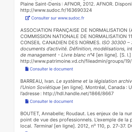
Plaine Saint-Denis : AFNOR, 2012. AFNOR. Disponibl
http://www.sudoc.fr/163690324
Consulter sur www.sudoc.fr
ASSOCIATION FRANÇAISE DE NORMALISATION (A
COMMISSION NATIONALE DE NORMALISATION 11
)
CONSEIL CANADIEN DES NORMES.
ISO 30300 – 
documents d’activité. Définition, modélisations, 
de management - Livre blanc n°4
[en ligne]. [S. l.]
http://www.patrimoine.vd.ch/fileadmin/groups/1
Consulter le document
BARREAU, Ivan.
Le système et la législation archiv
l’Union Soviétique
[en ligne]. Montréal, Canada : U
l’adresse : http://hdl.handle.net/1866/8667
Consulter le document
BOUTET, Annabelle; Roudaut. Les enjeux de la numér
point de vue des professionnels. L’exemple de la p
o
local.
Terminal
[en ligne]. 2012, n
110, p. 27‑37. 