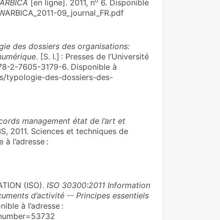
o
ARBICA
[en ligne]. 2011, n
6. Disponible
les/WARBICA_2011-09_journal_FR.pdf
gie des dossiers des organisations:
 numérique
. [S. l.] : Presses de l’Université
978-2-7605-3179-6. Disponible à
ns/typologie-des-dossiers-des-
cords management état de l’art et
DBS, 2011. Sciences et techniques de
à l’adresse :
TION (ISO).
ISO 30300:2011 Information
ments d’activité -- Principes essentiels
onible à l’adresse :
csnumber=53732