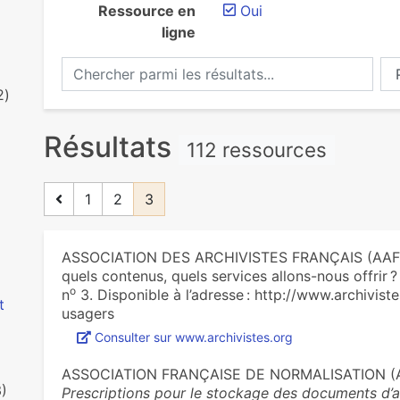
Ressource en
Oui
ligne
Chercher parmi les résultats...
Ch
2)
Résultats
112 ressources
1
2
3
ASSOCIATION DES ARCHIVISTES FRANÇAIS (AAF).
quels contenus, quels services allons-nous offrir 
o
n
3. Disponible à l’adresse : http://www.archivi
t
usagers
Consulter sur www.archivistes.org
ASSOCIATION FRANÇAISE DE NORMALISATION (
3)
Prescriptions pour le stockage des documents d’a