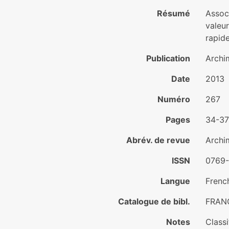
Résumé
Associ
valeur
rapide
Publication
Archi
Date
2013
Numéro
267
Pages
34-37
Abrév. de revue
Archi
ISSN
0769
Langue
Frenc
Catalogue de bibl.
FRAN
Notes
Class