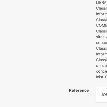
LIBR
Classi
Inform
Class
COMM
Class
sites
conce
Classi
Inform
Class
de si
conce
Inist
Référence
JOS