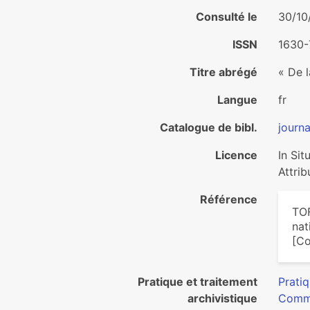
Consulté le
30/10
ISSN
1630
Titre abrégé
« De l
Langue
fr
Catalogue de bibl.
journa
Licence
In Si
Attrib
Référence
TOF
nat
[Co
Pratique et traitement
Pratiq
archivistique
Commu