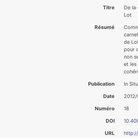
Titre
De la 
Lot
Résumé
Commen
carnet
de Lo
pour d
non se
et les
cohér
Publication
In Sit
Date
2012/
Numéro
18
DOI
10.40
URL
http:/