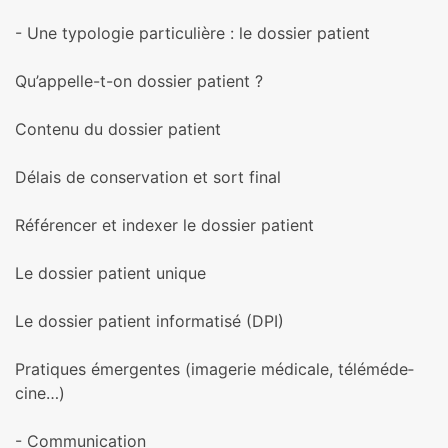
- Une typo­lo­gie par­ti­cu­lière : le dos­sier patient
Qu’appelle-t-on dos­sier patient ?
Contenu du dos­sier patient
Délais de conser­va­tion et sort final
Référencer et indexer le dos­sier patient
Le dos­sier patient unique
Le dos­sier patient infor­ma­tisé (DPI)
Pratiques émergentes (ima­ge­rie médi­cale, télé­mé­de­
cine…)
- Communication