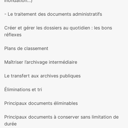
inon­da­tion…)
- Le trai­te­ment des docu­ments admi­nis­tra­tifs
Créer et gérer les dos­siers au quo­ti­dien : les bons
réflexes
Plans de clas­se­ment
Maîtriser l’archi­vage inter­mé­diaire
Le trans­fert aux archi­ves publi­ques
Éliminations et tri
Principaux docu­ments éliminables
Principaux docu­ments à conser­ver sans limi­ta­tion de
durée