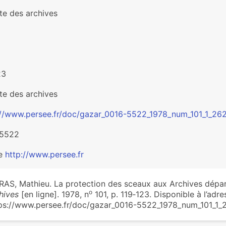
te des archives
23
te des archives
://www.persee.fr/doc/gazar_0016-5522_1978_num_101_1_26
-5522
ée
http://www.persee.fr
AS, Mathieu. La protection des sceaux aux Archives dépa
o
hives
[en ligne]. 1978, n
101, p. 119‑123. Disponible à l’adres
ps://www.persee.fr/doc/gazar_0016-5522_1978_num_101_1_26