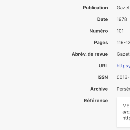
Publication
Gazet
Date
1978
Numéro
101
Pages
119-1
Abrév. de revue
Gazet
URL
https
ISSN
0016
Archive
Pers
Référence
MER
arc
htt