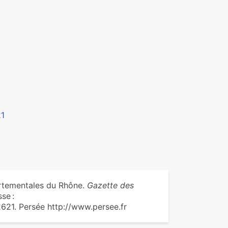
21
rtementales du Rhône.
Gazette des
se :
21. Persée http://www.persee.fr