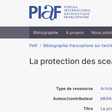
Bibliographie
À propos
Nous joind
PIAF
Bibliographie francophone sur l’arch
La protection des sc
Type de ressource
Articl
Auteur/contributeur
MERAS
Titre
La pr