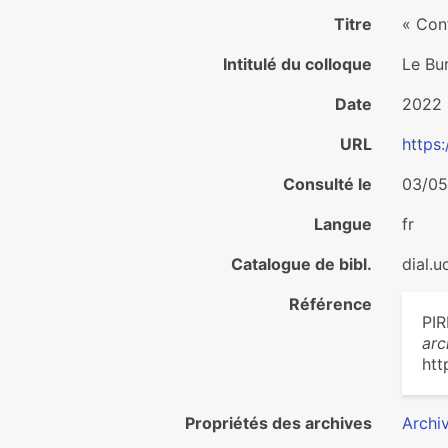
Titre
« Conf
Intitulé du colloque
Le Bu
Date
2022
URL
https:
Consulté le
03/05
Langue
fr
Catalogue de bibl.
dial.u
Référence
PIR
arc
htt
Propriétés des archives
Archi