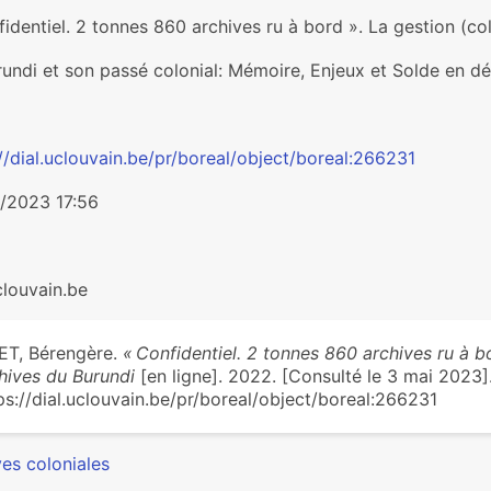
identiel. 2 tonnes 860 archives ru à bord ». La gestion (co
rundi et son passé colonial: Mémoire, Enjeux et Solde en d
//dial.uclouvain.be/pr/boreal/object/boreal:266231
/2023 17:56
clouvain.be
ET, Bérengère.
« Confidentiel. 2 tonnes 860 archives ru à b
hives du Burundi
[en ligne]. 2022. [Consulté le 3 mai 2023].
ps://dial.uclouvain.be/pr/boreal/object/boreal:266231
ves coloniales