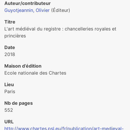
Auteur/contributeur
Guyotjeannin, Olivier
(Éditeur)
Titre
L'art médiéval du registre : chancelleries royales et
princières
Date
2018
Maison d’édition
Ecole nationale des Chartes
Lieu
Paris
Nb de pages
552
URL
http://www.chartes.psl.eu/fr/publication/art-medieval-