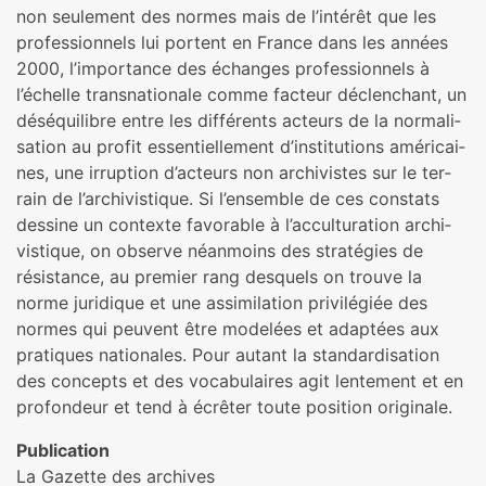
non seu­le­ment des normes mais de l’inté­rêt que les
pro­fes­sion­nels lui por­tent en France dans les années
2000, l’impor­tance des échanges pro­fes­sion­nels à
l’échelle trans­na­tio­nale comme fac­teur déclen­chant, un
désé­qui­li­bre entre les dif­fé­rents acteurs de la nor­ma­li­
sa­tion au profit essen­tiel­le­ment d’ins­ti­tu­tions amé­ri­cai­
nes, une irrup­tion d’acteurs non archi­vis­tes sur le ter­
rain de l’archi­vis­ti­que. Si l’ensem­ble de ces cons­tats
des­sine un contexte favo­ra­ble à l’accultu­ra­tion archi­
vis­ti­que, on observe néan­moins des stra­té­gies de
résis­tance, au pre­mier rang des­quels on trouve la
norme juri­di­que et une assi­mi­la­tion pri­vi­lé­giée des
normes qui peu­vent être mode­lées et adap­tées aux
pra­ti­ques natio­na­les. Pour autant la stan­dar­di­sa­tion
des concepts et des voca­bu­lai­res agit len­te­ment et en
pro­fon­deur et tend à écrêter toute posi­tion ori­gi­nale.
Publication
La Gazette des archives