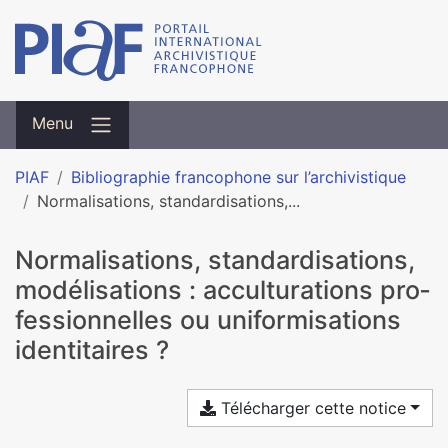
Menu
PIAF
Bibliographie francophone sur l’archivistique
Normalisations, stan­dar­di­sa­tions,...
Normalisations, stan­dar­di­sa­tions,
modé­li­sa­tions : accultu­ra­tions pro­
fes­sion­nel­les ou uni­for­mi­sa­tions
iden­ti­tai­res ?
Télécharger cette notice