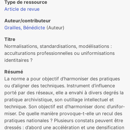
Type de ressource
Article de revue
Auteur/contributeur
Grailles, Bénédicte
(Auteur)
Titre
Normalisations, stan­dar­di­sa­tions, modé­li­sa­tions :
accultu­ra­tions pro­fes­sion­nel­les ou uni­for­mi­sa­tions
iden­ti­tai­res ?
Résumé
La norme a pour objec­tif d’har­mo­ni­ser des pra­ti­ques
ou d’ali­gner des tech­ni­ques. Instrument d’influence
porté par des réseaux, elle a envahi à divers degrés la
pra­ti­que archi­vis­ti­que, son outillage intel­lec­tuel et
tech­ni­que. Son objec­tif est d’har­mo­ni­ser donc d’uni­for­
mi­ser. De quelle manière pro­vo­que-t-elle un recul des
pra­ti­ques natio­na­les ? Plusieurs cons­tats peu­vent être
dres­sés : d’abord une accé­lé­ra­tion et une den­si­fi­ca­tion