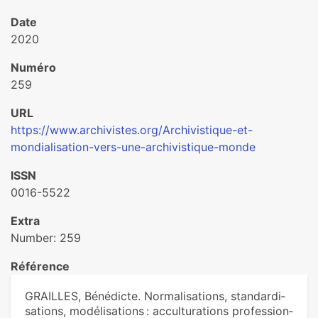
Date
2020
Numéro
259
URL
https://www.archivistes.org/Archivistique-et-
mondialisation-vers-une-archivistique-monde
ISSN
0016-5522
Extra
Number: 259
Référence
GRAILLES, Bénédicte. Normalisations, stan­dar­di­
sa­tions, modé­li­sa­tions : accultu­ra­tions pro­fes­sion­