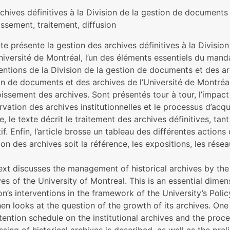
chives définitives à la Division de la gestion de documents 
ssement, traitement, diffusion
te présente la gestion des archives définitives à la Divisi
niversité de Montréal, l’un des éléments essentiels du manda
entions de la Division de la gestion de documents et des arc
n de documents et des archives de l’Université de Montréal
oissement des archives. Sont présentés tour à tour, l’impact
vation des archives institutionnelles et le processus d’acqu
te, le texte décrit le traitement des archives définitives, tan
tif. Enfin, l’article brosse un tableau des différentes action
ion des archives soit la référence, les expositions, les rése
text discusses the management of historical archives by t
es of the University of Montreal. This is an essential dimen
ion’s interventions in the framework of the University’s P
en looks at the question of the growth of its archives. One 
tention schedule on the institutional archives and the proce