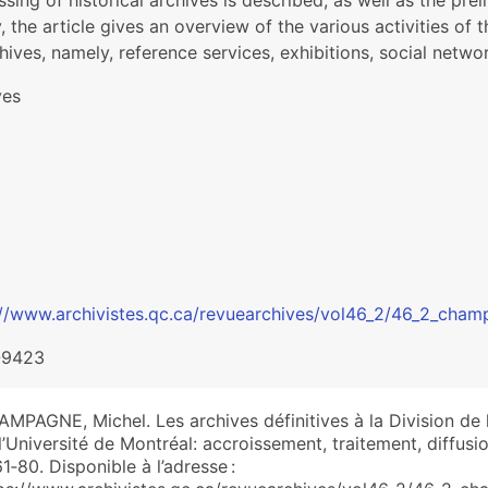
sing of historical archives is described, as well as the prel
y, the article gives an overview of the various activities o
hives, namely, reference services, exhibitions, social net
ves
://www.archivistes.qc.ca/revuearchives/vol46_2/46_2_cham
-9423
MPAGNE, Michel. Les archives définitives à la Division de
l’Université de Montréal: accroissement, traitement, diffusi
61‑80. Disponible à l’adresse :