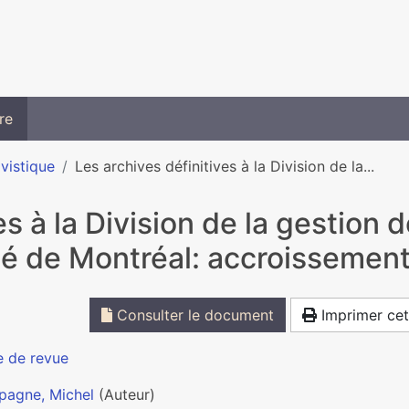
re
ivistique
Les archives définitives à la Division de la...
es à la Division de la gestion
té de Montréal: accroissement,
Consulter le document
Imprimer cet
e de revue
agne, Michel
(Auteur)