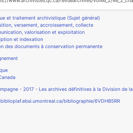
ps://www.archivistes.qc.ca/revuearchives/vol46_2/46_2_c
ue et traitement archivistique (Sujet général)
ition, versement, accroissement, collecte
nication, valorisation et exploitation
ption et indexation
on des documents à conservation permanente
gnement
que
Canada
mpagne - 2017 - Les archives définitives à la Division de la
//bibliopiaf.ebsi.umontreal.ca/bibliographie/6VDHB5RR