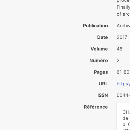
proces
Finall
of arc
Publication
Archi
Date
2017
Volume
46
Numéro
2
Pages
61-80
URL
https
ISSN
0044
Référence
CHA
de 
p. 