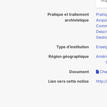
htt
Pratique et traitement
Pratiq
archivistique
Acquis
Commu
Descri
Gesti
Type d’institution
Ensei
Région géographique
Améri
Document
Cha
Lien vers cette notice
http: