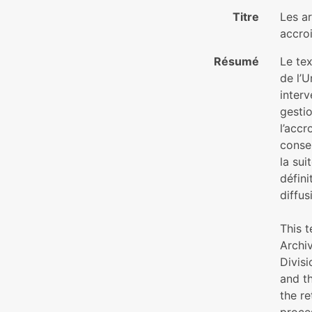
Titre
Les ar
accroi
Résumé
Le tex
de l’U
interv
gestio
l’accr
conser
la sui
défini
diffus
This 
Archiv
Divis
and th
the re