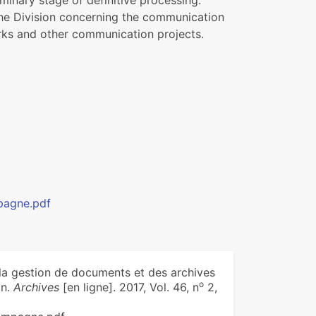
iminary stage of definitive processing.
f the Division concerning the communication
works and other communication projects.
pagne.pdf
 la gestion de documents et des archives
o
on.
Archives
[en ligne]. 2017, Vol. 46, n
2,