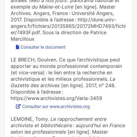
années 1980 à nos jours : panorama national et
exemple du Maine-et-Loire
[en ligne]. Master
Archives. Angers, France : Université Angers,
2017. Disponible à l’adresse : http://dune.univ-
angers.fr/fichiers/20135865/20172MHD7493/fichi
er/7493F.pdf. Sous la direction de Patrice
Marcilloux
Consulter le document
LE BRECH, Goulven. Ce que l’archi­vis­ti­que peut
appor­ter au monde pro­fes­sion­nel contem­po­rain
(et vice-versa) : le lien entre la recher­che en
archi­vis­ti­que et les milieux pro­fes­sion­nels.
La
o
Gazette des archives
[en ligne]. 2017, n
248.
Disponible à l’adresse :
https://www.archivistes.org/Varia-3459
Consulter sur www.archivistes.org
LEMOINE, Tomy.
Le rapprochement entre
archiviste et bibliothécaire : aujourd’hui en France
selon les professionnels
[en ligne]. Master