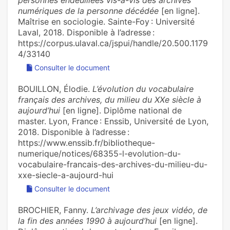
personnes endeuillées vis-à-vis des archives
numériques de la personne décédée
[en ligne].
Maîtrise en sociologie. Sainte-Foy : Université
Laval, 2018. Disponible à l’adresse :
https://corpus.ulaval.ca/jspui/handle/20.500.1179
4/33140
Consulter le document
BOUILLON, Élodie.
L’évolution du vocabulaire
français des archives, du milieu du XXe siècle à
aujourd’hui
[en ligne]. Diplôme national de
master. Lyon, France : Enssib, Université de Lyon,
2018. Disponible à l’adresse :
https://www.enssib.fr/bibliotheque-
numerique/notices/68355-l-evolution-du-
vocabulaire-francais-des-archives-du-milieu-du-
xxe-siecle-a-aujourd-hui
Consulter le document
BROCHIER, Fanny.
L’archivage des jeux vidéo, de
la fin des années 1990 à aujourd’hui
[en ligne].