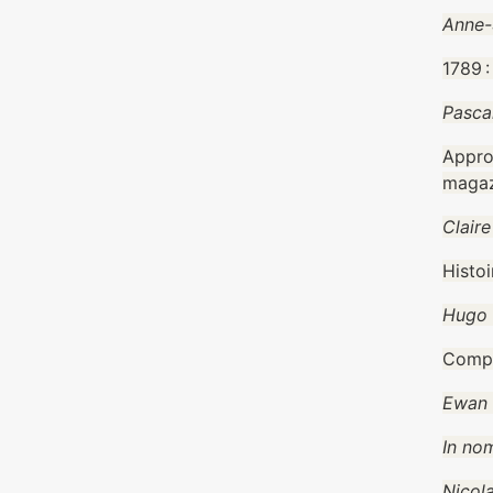
Anne-
1789 
Pasca
Appro
magaz
Claire
Histoi
Hugo 
Compu
Ewan 
In nom
Nicol