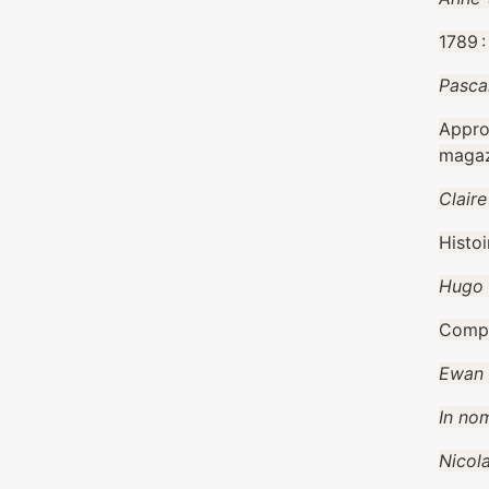
1789 
Pasca
Appro
magaz
Claire
Histoi
Hugo 
Compu
Ewan 
In nom
Nicol