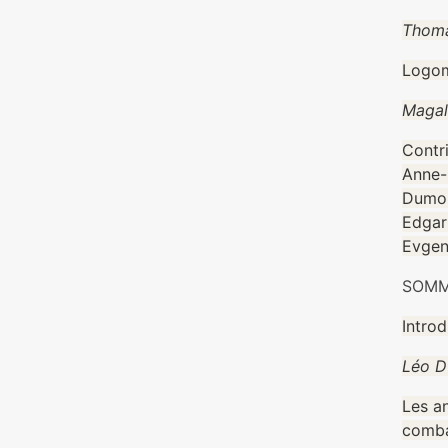
Thoma
Logom
Magal
Contr
Anne-S
Dumon
Edgar
Evgen
SOMM
Introd
Léo D
Les an
comba