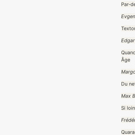
Par-d
Evgen
Texto
Edgar
Quand
Âge
Margo
Du ne
Max B
Si loi
Frédé
Quaran