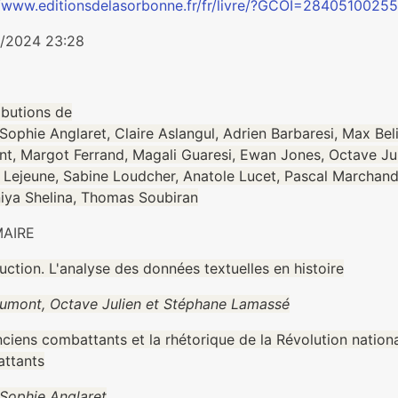
//www.editionsdelasorbonne.fr/fr/livre/?GCOI=2840510025
/2024 23:28
ibutions de
ophie Anglaret, Claire Aslangul, Adrien Barbaresi, Max Bel
t, Margot Ferrand, Magali Guaresi, Ewan Jones, Octave Jul
 Lejeune, Sabine Loudcher, Anatole Lucet, Pascal Marchand,
iya Shelina, Thomas Soubiran
AIRE
uction. L'analyse des données textuelles en histoire
umont, Octave Julien et Stéphane Lamassé
ciens combattants et la rhétorique de la Révolution nationa
ttants
Sophie Anglaret