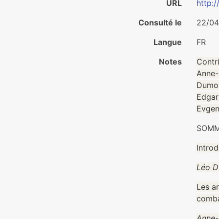
URL
http:
Consulté le
22/04
Langue
FR
Notes
Contr
Anne-S
Dumon
Edgar
Evgen
SOMM
Introd
Léo D
Les an
comba
Anne-