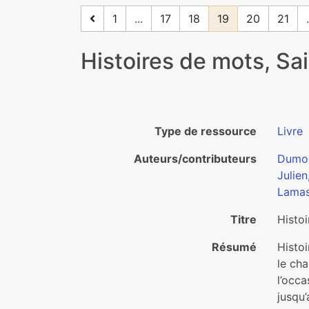
1
...
17
18
19
20
21
.
Histoires de mots, Sa
Type de ressource
Livre
Auteurs/contributeurs
Dumon
Julien
Lamas
Titre
Histoi
Résumé
Histoi
le cha
l’occ
jusqu