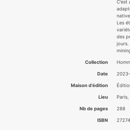
C’est
adapté
nativ
Les é
variét
des p
jours.
mining
Collection
Homme
Date
2023
Maison d’édition
Éditi
Lieu
Paris,
Nb de pages
288
ISBN
2727