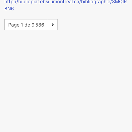
http://bibliopiaf.ebsi.umontreal.ca/bibliographie/3MQIR
8N6
Page 1 de 9 586